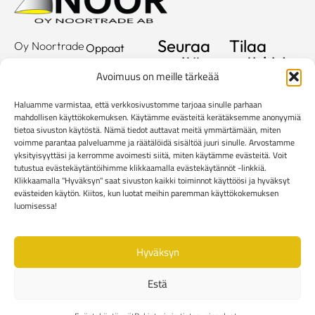
Seuraa
Tilaa
Oy Noortrade
Oppaat
meitä
uutiskirje
Ab
Kuvastot
Avoimuus on meille tärkeää
Hallimestarinkatu
Sähköposti
Referenssit
2
Haluamme varmistaa, että verkkosivustomme tarjoaa sinulle parhaan
20780
Showroom
mahdollisen käyttökokemuksen. Käytämme evästeitä kerätäksemme anonyymiä
tietoa sivuston käytöstä. Nämä tiedot auttavat meitä ymmärtämään, miten
Kaarina
Yritys
voimme parantaa palveluamme ja räätälöidä sisältöä juuri sinulle. Arvostamme
info@noortrade.fi
yksityisyyttäsi ja kerromme avoimesti siitä, miten käytämme evästeitä. Voit
Yhteystiedot
+358 2 51 22
tutustua evästekäytäntöihimme klikkaamalla evästekäytännöt -linkkiä.
Klikkaamalla "Hyväksyn" saat sivuston kaikki toiminnot käyttöösi ja hyväksyt
500
Ajankohtaista
evästeiden käytön. Kiitos, kun luotat meihin paremman käyttökokemuksen
Brändit
luomisessa!
Mediapankki
Hyväksyn
Rekisteri- ja tietosuojaseloste
Kuluttaja-asiakkaiden toimitusehdot
Estä
Yritysasiakkaiden toimitusehdot
Reklamaatiolomake
Evästekäytännöt