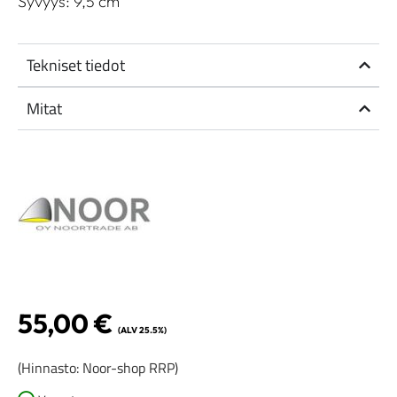
Syvyys: 9,5 cm
Tekniset tiedot
Mitat
55,00
€
(ALV 25.5%)
(Hinnasto: Noor-shop RRP)