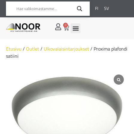
FI
SV
0
Etusivu
/
Outlet
/
Ulkovalaisintarjoukset
/ Proxima plafondi
satiini