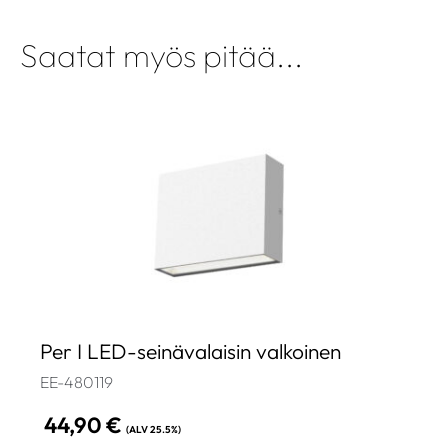
Saatat myös pitää...
Per I LED-seinävalaisin valkoinen
EE-480119
44,90
€
(ALV 25.5%)