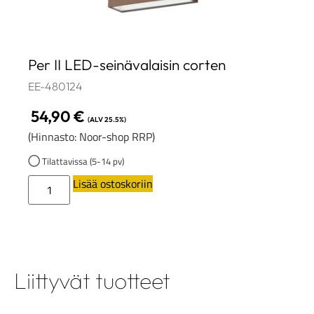
Per II LED-seinävalaisin corten
EE-480124
54,90
€
(ALV 25.5%)
(Hinnasto: Noor-shop RRP)
Tilattavissa (5-14 pv)
Lisää ostoskoriin
Liittyvät tuotteet