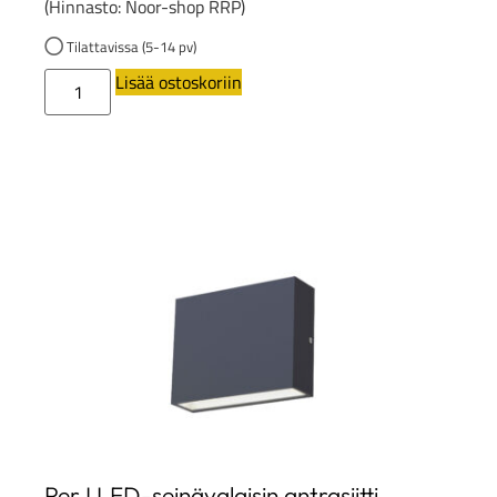
(Hinnasto: Noor-shop RRP)
Tilattavissa (5-14 pv)
Lisää ostoskoriin
Per I LED-seinävalaisin antrasiitti