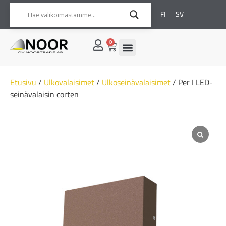
FI
SV
0
Etusivu
/
Ulkovalaisimet
/
Ulkoseinävalaisimet
/ Per I LED-
seinävalaisin corten