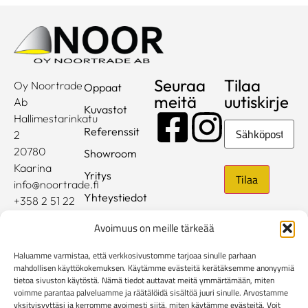
Seuraa
Tilaa
Oy Noortrade
Oppaat
meitä
uutiskirje
Ab
Kuvastot
Hallimestarinkatu
Sähköposti
Referenssit
2
20780
Showroom
Kaarina
Yritys
info@noortrade.fi
Yhteystiedot
+358 2 51 22
500
Ajankohtaista
Avoimuus on meille tärkeää
Brändit
Haluamme varmistaa, että verkkosivustomme tarjoaa sinulle parhaan
Mediapankki
mahdollisen käyttökokemuksen. Käytämme evästeitä kerätäksemme anonyymiä
tietoa sivuston käytöstä. Nämä tiedot auttavat meitä ymmärtämään, miten
voimme parantaa palveluamme ja räätälöidä sisältöä juuri sinulle. Arvostamme
Rekisteri- ja tietosuojaseloste
yksityisyyttäsi ja kerromme avoimesti siitä, miten käytämme evästeitä. Voit