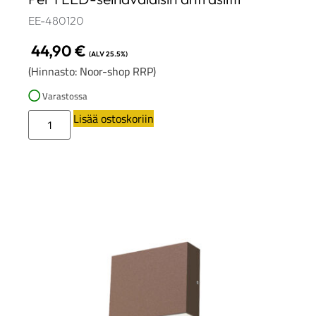
EE-480120
44,90
€
(ALV 25.5%)
(Hinnasto: Noor-shop RRP)
Varastossa
Lisää ostoskoriin