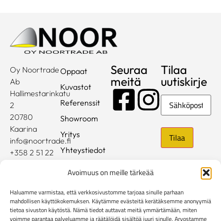
Seuraa
Tilaa
Oy Noortrade
Oppaat
meitä
uutiskirje
Ab
Kuvastot
Hallimestarinkatu
Sähköposti
Referenssit
2
20780
Showroom
Kaarina
Yritys
info@noortrade.fi
Yhteystiedot
+358 2 51 22
500
Ajankohtaista
Avoimuus on meille tärkeää
Brändit
Haluamme varmistaa, että verkkosivustomme tarjoaa sinulle parhaan
Mediapankki
mahdollisen käyttökokemuksen. Käytämme evästeitä kerätäksemme anonyymiä
tietoa sivuston käytöstä. Nämä tiedot auttavat meitä ymmärtämään, miten
voimme parantaa palveluamme ja räätälöidä sisältöä juuri sinulle. Arvostamme
Rekisteri- ja tietosuojaseloste