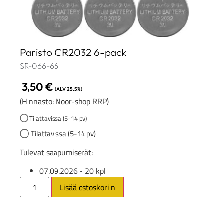
Paristo CR2032 6-pack
SR-066-66
3,50
€
(ALV 25.5%)
(Hinnasto: Noor-shop RRP)
Tilattavissa (5-14 pv)
Tilattavissa (5-14 pv)
Tulevat saapumiserät:
07.09.2026
- 20 kpl
Lisää ostoskoriin