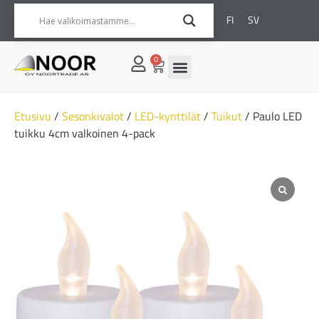
FI
SV
0
Etusivu
/
Sesonkivalot
/
LED-kynttilät
/
Tuikut
/ Paulo LED
tuikku 4cm valkoinen 4-pack