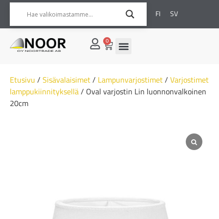
FI
SV
0
Etusivu
/
Sisävalaisimet
/
Lampunvarjostimet
/
Varjostimet
lamppukiinnityksellä
/ Oval varjostin Lin luonnonvalkoinen
20cm