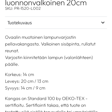
luonnonvalkoinen 20cm
SKU: PR-1520-L002
Tuotekuvaus
Ovaalin muotoinen lampunvarjostin
pellavakangasta. Valkoinen sisäpinta, rullatut
reunat.
Varjostin kiinnitetään lampun (valonlähteen)
päälle.
Korkeus: 14 cm
Leveys: 20 cm / 13 cm
Syvyys: 14 cm / 9 cm
Kangas on Standard 100 by OEKO-TEX -
sertifioitu. Sertifiointi takaa, että tuote on
testattu eikä sisällä terveydelle tai ympäristölle