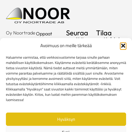
Seuraa
Tilaa
Oy Noortrade
Oppaat
meitä
uutiskirje
Ab
Kuvastot
Avoimuus on meille tärkeää
Hallimestarinkatu
Sähköposti
Referenssit
2
Haluamme varmistaa, että verkkosivustomme tarjoaa sinulle parhaan
20780
Showroom
mahdollisen käyttökokemuksen. Käytämme evästeitä kerätäksemme anonyymiä
tietoa sivuston käytöstä. Nämä tiedot auttavat meitä ymmärtämään, miten
Kaarina
Yritys
voimme parantaa palveluamme ja räätälöidä sisältöä juuri sinulle. Arvostamme
info@noortrade.fi
yksityisyyttäsi ja kerromme avoimesti siitä, miten käytämme evästeitä. Voit
Yhteystiedot
+358 2 51 22
tutustua evästekäytäntöihimme klikkaamalla evästekäytännöt -linkkiä.
Klikkaamalla "Hyväksyn" saat sivuston kaikki toiminnot käyttöösi ja hyväksyt
500
Ajankohtaista
evästeiden käytön. Kiitos, kun luotat meihin paremman käyttökokemuksen
Brändit
luomisessa!
Mediapankki
Hyväksyn
Rekisteri- ja tietosuojaseloste
Kuluttaja-asiakkaiden toimitusehdot