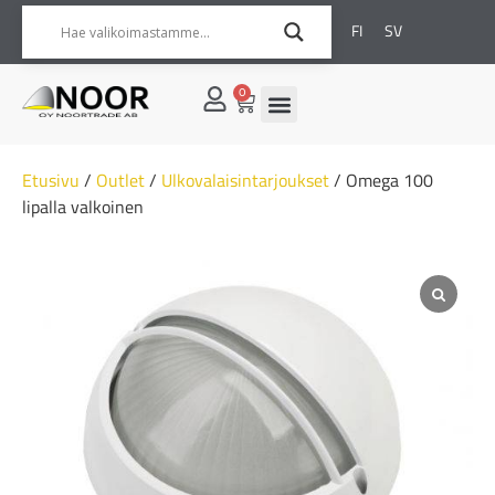
FI
SV
0
Etusivu
/
Outlet
/
Ulkovalaisintarjoukset
/ Omega 100
lipalla valkoinen