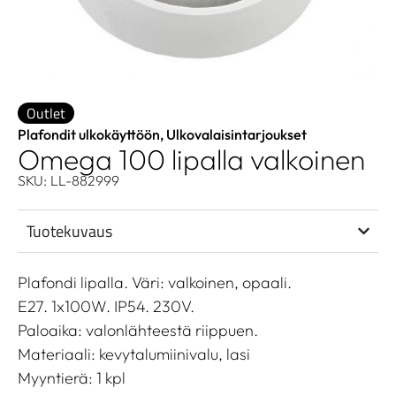
Outlet
Plafondit ulkokäyttöön
,
Ulkovalaisintarjoukset
Omega 100 lipalla valkoinen
SKU: LL-882999
Tuotekuvaus
Plafondi lipalla. Väri: valkoinen, opaali.
E27. 1x100W. IP54. 230V.
Paloaika: valonlähteestä riippuen.
Materiaali: kevytalumiinivalu, lasi
Myyntierä: 1 kpl