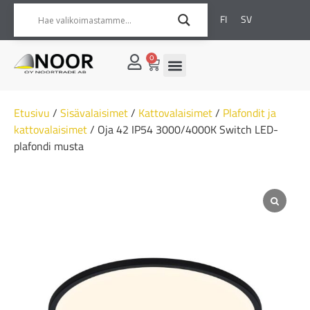
FI
SV
0
Etusivu
/
Sisävalaisimet
/
Kattovalaisimet
/
Plafondit ja
kattovalaisimet
/ Oja 42 IP54 3000/4000K Switch LED-
plafondi musta