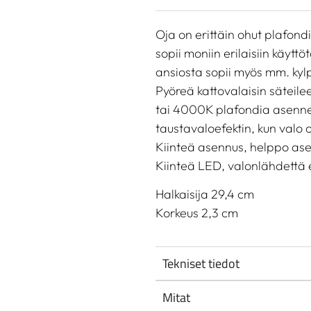
Oja on erittäin ohut plafondi
sopii moniin erilaisiin käyttö
ansiosta sopii myös mm. kylp
Pyöreä kattovalaisin säteile
tai 4000K plafondia asennet
taustavaloefektin, kun valo 
Kiinteä asennus, helppo as
Kiinteä LED, valonlähdettä 
Halkaisija 29,4 cm
Korkeus 2,3 cm
Tekniset tiedot
Mitat