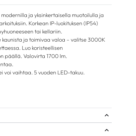
 modernilla ja yksinkertaisella muotoilulla ja
tarkoituksiin. Korkean IP-luokituksen (IP54)
yhuoneeseen tai kellariin.
e kaunista ja toimivaa valoa – valitse 3000K
taessa. Luo koristeellisen
on päällä. Valovirta 1700 lm.
entaa.
ei voi vaihtaa. 5 vuoden LED-takuu.