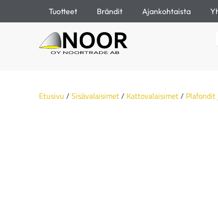
Tuotteet
Brändit
Ajankohtaista
Yh
Etusivu
/
Sisävalaisimet
/
Kattovalaisimet
/
Plafondit