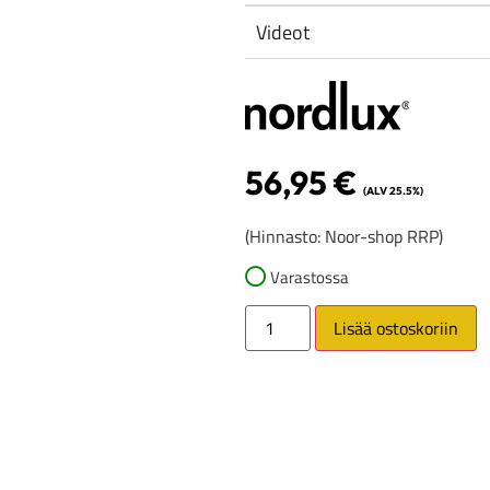
Videot
56,95
€
(ALV 25.5%)
(Hinnasto: Noor-shop RRP)
Varastossa
Lisää ostoskoriin