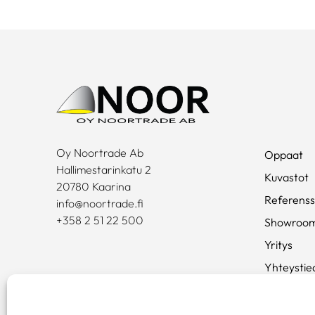
Oy Noortrade Ab
Oppaat
Hallimestarinkatu 2
Kuvastot
20780 Kaarina
Referenss
info@noortrade.fi
+358 2 51 22 500
Showroo
Yritys
Yhteystie
Ajankohta
Brändit