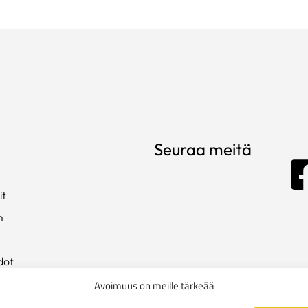
Seuraa meitä
it
m
dot
ista
Avoimuus on meille tärkeää