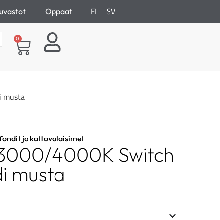
FI
SV
uvastot
Oppaat
0
i musta
fondit ja kattovalaisimet
 3000/4000K Switch
i musta