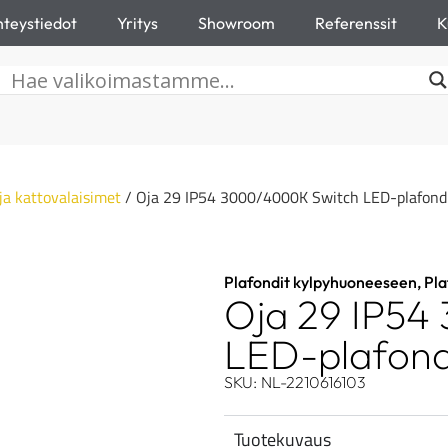
teystiedot
Yritys
Showroom
Referenssit
K
 ja kattovalaisimet
/ Oja 29 IP54 3000/4000K Switch LED-plafond
Plafondit kylpyhuoneeseen
,
Pla
Oja 29 IP54
LED-plafond
SKU: NL-2210616103
Tuotekuvaus