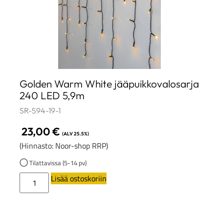
Golden Warm White jääpuikkovalosarja
240 LED 5,9m
SR-594-19-1
23,00
€
(ALV 25.5%)
(Hinnasto: Noor-shop RRP)
Tilattavissa (5-14 pv)
Lisää ostoskoriin