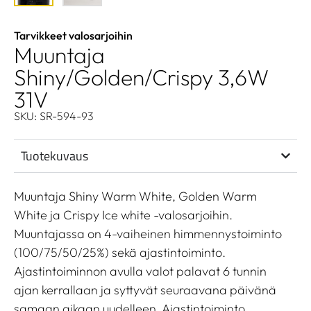
Tarvikkeet valosarjoihin
Muuntaja
Shiny/Golden/Crispy 3,6W
31V
SKU: SR-594-93
Tuotekuvaus
Muuntaja Shiny Warm White, Golden Warm
White ja Crispy Ice white -valosarjoihin.
Muuntajassa on 4-vaiheinen himmennystoiminto
(100/75/50/25%) sekä ajastintoiminto.
Ajastintoiminnon avulla valot palavat 6 tunnin
ajan kerrallaan ja syttyvät seuraavana päivänä
samaan aikaan uudelleen. Ajastintoiminto