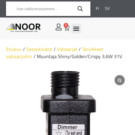
FI
SV
0
Etusivu
/
Sesonkivalot
/
Valosarjat
/
Tarvikkeet
valosarjoihin
/ Muuntaja Shiny/Golden/Crispy 3,6W 31V