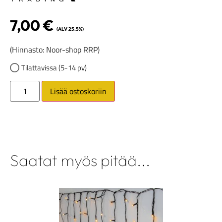
7,00
€
(ALV 25.5%)
(Hinnasto: Noor-shop RRP)
Tilattavissa (5-14 pv)
Lisää ostoskoriin
Saatat myös pitää...