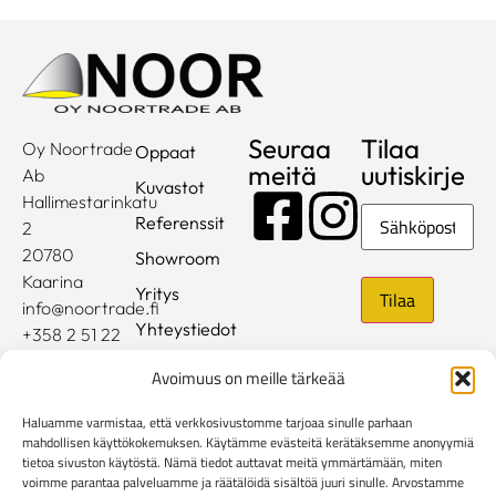
Seuraa
Tilaa
Oy Noortrade
Oppaat
meitä
uutiskirje
Ab
Kuvastot
Hallimestarinkatu
Sähköposti
Referenssit
2
20780
Showroom
Kaarina
Yritys
info@noortrade.fi
Yhteystiedot
+358 2 51 22
500
Ajankohtaista
Avoimuus on meille tärkeää
Brändit
Haluamme varmistaa, että verkkosivustomme tarjoaa sinulle parhaan
Mediapankki
mahdollisen käyttökokemuksen. Käytämme evästeitä kerätäksemme anonyymiä
tietoa sivuston käytöstä. Nämä tiedot auttavat meitä ymmärtämään, miten
voimme parantaa palveluamme ja räätälöidä sisältöä juuri sinulle. Arvostamme
Rekisteri- ja tietosuojaseloste