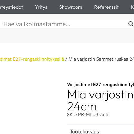
teystiedot
Yritys
Showroom
Referenssit
K
stimet E27-rengaskiinnityksellä
/ Mia varjostin Sammet ruskea 
Varjostimet E27-rengaskiinnity
Mia varjost
24cm
SKU: PR-ML03-366
Tuotekuvaus