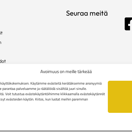
Seuraa meitä
it
m
dot
ista
Avoimuus on meille tärkeää
en käyttökokemuksen. Käytämme evästeitä kerätäksemme anonyymiä
arantaa palveluamme ja räätälöidä sisältöä juuri sinulle.
kki
tä. Voit tutustua evästekäytäntöihimme klikkaamalla evästekäytännöt
äksyt evästeiden käytön. Kiitos, kun luotat meihin paremman
toimitusehdot
Yritysasiakkaiden toimitusehdot
Reklamaatiolomak