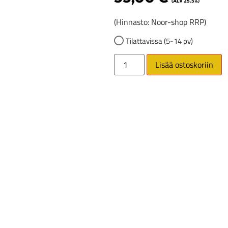
(ALV 25.5%)
(Hinnasto: Noor-shop RRP)
Tilattavissa (5-14 pv)
Lisää ostoskoriin