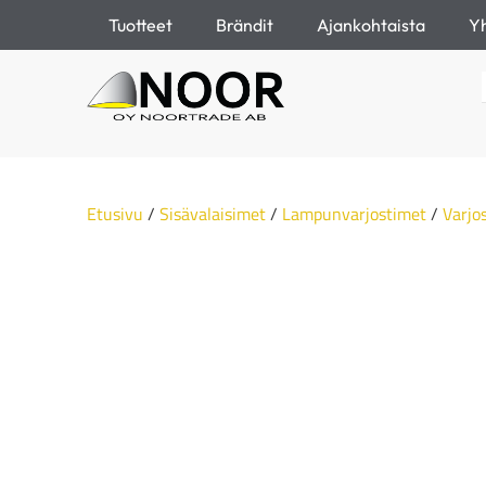
Tuotteet
Brändit
Ajankohtaista
Yh
Etusivu
/
Sisävalaisimet
/
Lampunvarjostimet
/
Varjo