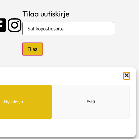
Tilaa uutiskirje
Sähköposti
Hyväksyn
Estä
e
Evästekäytännöt