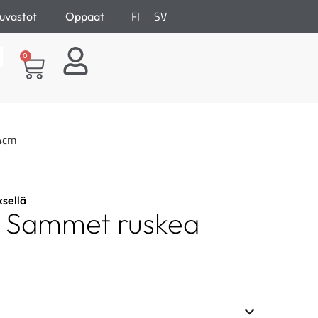
FI
SV
uvastot
Oppaat
0
24cm
ksellä
in Sammet ruskea