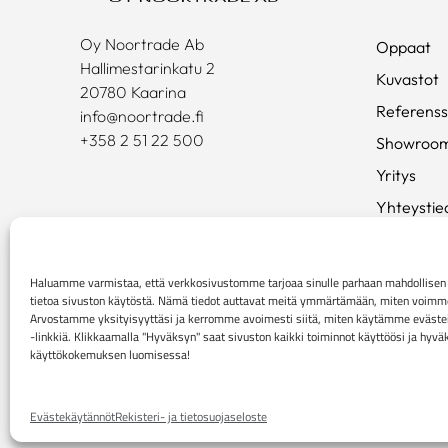
Oy Noortrade Ab
Oppaat
Hallimestarinkatu 2
Kuvastot
20780 Kaarina
Referenss
info@noortrade.fi
+358 2 51 22 500
Showroo
Yritys
Yhteystie
Ajankohta
Brändit
Haluamme varmistaa, että verkkosivustomme tarjoaa sinulle parhaan mahdollis
tietoa sivuston käytöstä. Nämä tiedot auttavat meitä ymmärtämään, miten voimme p
Mediapan
Arvostamme yksityisyyttäsi ja kerromme avoimesti siitä, miten käytämme evästei
-linkkiä. Klikkaamalla "Hyväksyn" saat sivuston kaikki toiminnot käyttöösi ja hyv
käyttökokemuksen luomisessa!
Rekisteri- ja tietosuojaseloste
Kuluttaja-asiakkaiden 
Evästekäytännöt
Rekisteri- ja tietosuojaseloste