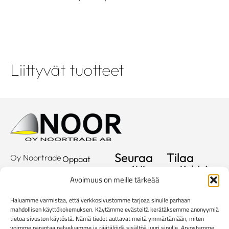
Liittyvät tuotteet
Seuraa
Tilaa
Oy Noortrade
Oppaat
meitä
uutiskirje
Ab
Kuvastot
Avoimuus on meille tärkeää
Hallimestarinkatu
Sähköposti
Referenssit
2
Haluamme varmistaa, että verkkosivustomme tarjoaa sinulle parhaan
20780
Showroom
mahdollisen käyttökokemuksen. Käytämme evästeitä kerätäksemme anonyymiä
tietoa sivuston käytöstä. Nämä tiedot auttavat meitä ymmärtämään, miten
Kaarina
Yritys
voimme parantaa palveluamme ja räätälöidä sisältöä juuri sinulle. Arvostamme