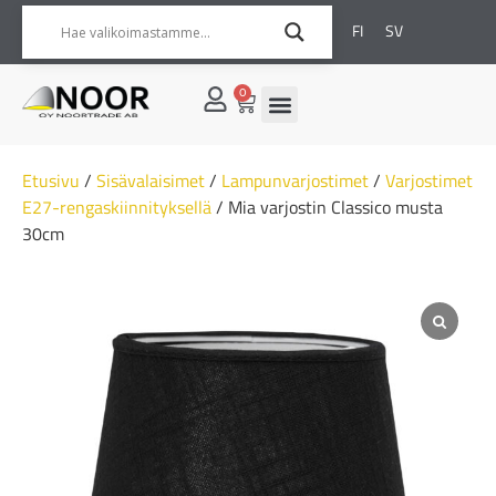
FI
SV
0
Etusivu
/
Sisävalaisimet
/
Lampunvarjostimet
/
Varjostimet
E27-rengaskiinnityksellä
/ Mia varjostin Classico musta
30cm