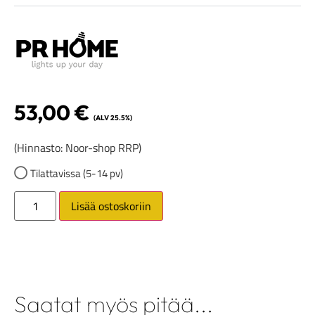
53,00
€
(ALV 25.5%)
(Hinnasto: Noor-shop RRP)
Tilattavissa (5-14 pv)
Lisää ostoskoriin
Saatat myös pitää...