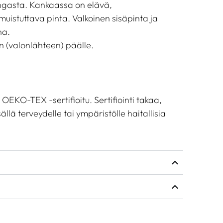
ngasta. Kankaassa on elävä,
uistuttava pinta. Valkoinen sisäpinta ja
ha.
n (valonlähteen) päälle.
EKO-TEX -sertifioitu. Sertifiointi takaa,
sällä terveydelle tai ympäristölle haitallisia