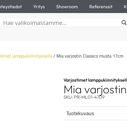
teystiedot
Yritys
Showroom
Referenssit
K
stimet lamppukiinnityksellä
/ Mia varjostin Classico musta 17cm
Varjostimet lamppukiinnityksel
Mia varjosti
SKU: PR-ML01-4709
Tuotekuvaus