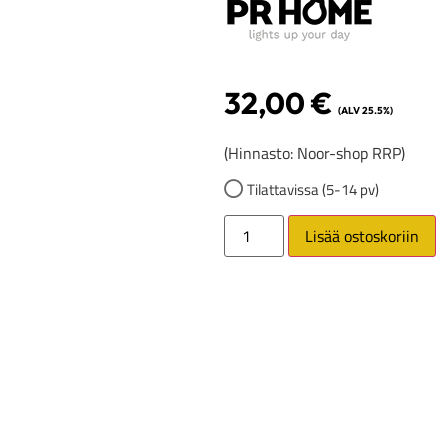
32,00
€
(ALV 25.5%)
(Hinnasto: Noor-shop RRP)
Tilattavissa (5-14 pv)
Lisää ostoskoriin