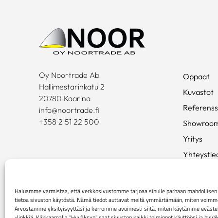
Oy Noortrade Ab
Oppaat
Hallimestarinkatu 2
Kuvastot
20780 Kaarina
Referenss
info@noortrade.fi
+358 2 51 22 500
Showroo
Yritys
Yhteystie
Ajankohta
Brändit
Haluamme varmistaa, että verkkosivustomme tarjoaa sinulle parhaan mahdollis
tietoa sivuston käytöstä. Nämä tiedot auttavat meitä ymmärtämään, miten voimme p
Mediapan
Arvostamme yksityisyyttäsi ja kerromme avoimesti siitä, miten käytämme evästei
-linkkiä. Klikkaamalla "Hyväksyn" saat sivuston kaikki toiminnot käyttöösi ja hyv