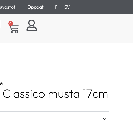
FI
SV
uvastot
Oppaat
0
lä
n Classico musta 17cm