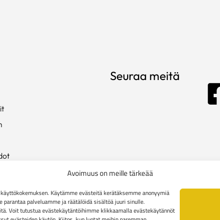
Seuraa meitä
it
m
dot
ista
Avoimuus on meille tärkeää
en käyttökokemuksen. Käytämme evästeitä kerätäksemme anonyymiä
arantaa palveluamme ja räätälöidä sisältöä juuri sinulle.
kki
tä. Voit tutustua evästekäytäntöihimme klikkaamalla evästekäytännöt
äksyt evästeiden käytön. Kiitos, kun luotat meihin paremman