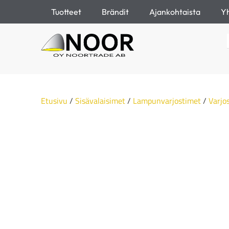
Tuotteet
Brändit
Ajankohtaista
Yh
Etusivu
/
Sisävalaisimet
/
Lampunvarjostimet
/
Varjo