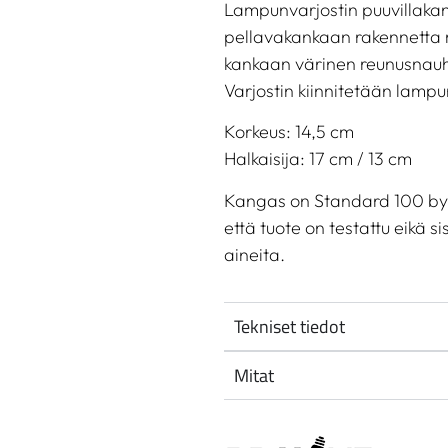
Lampunvarjostin puuvillaka
pellavakankaan rakennetta m
kankaan värinen reunusnau
Varjostin kiinnitetään lampu
Korkeus: 14,5 cm
Halkaisija: 17 cm / 13 cm
Kangas on Standard 100 by O
että tuote on testattu eikä si
aineita.
Tekniset tiedot
Mitat