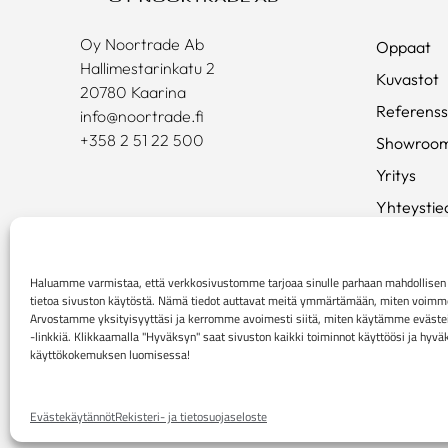
Oy Noortrade Ab
Oppaat
Hallimestarinkatu 2
Kuvastot
20780 Kaarina
Referenss
info@noortrade.fi
+358 2 51 22 500
Showroo
Yritys
Yhteystie
Ajankohta
Brändit
Haluamme varmistaa, että verkkosivustomme tarjoaa sinulle parhaan mahdollis
tietoa sivuston käytöstä. Nämä tiedot auttavat meitä ymmärtämään, miten voimme p
Mediapan
Arvostamme yksityisyyttäsi ja kerromme avoimesti siitä, miten käytämme evästei
-linkkiä. Klikkaamalla "Hyväksyn" saat sivuston kaikki toiminnot käyttöösi ja hyv
käyttökokemuksen luomisessa!
Rekisteri- ja tietosuojaseloste
Kuluttaja-asiakkaiden 
Evästekäytännöt
Rekisteri- ja tietosuojaseloste