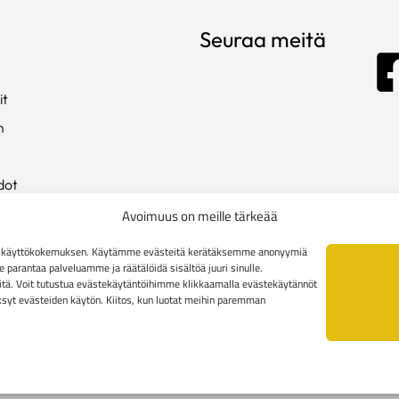
Seuraa meitä
it
m
dot
ista
Avoimuus on meille tärkeää
en käyttökokemuksen. Käytämme evästeitä kerätäksemme anonyymiä
arantaa palveluamme ja räätälöidä sisältöä juuri sinulle.
kki
tä. Voit tutustua evästekäytäntöihimme klikkaamalla evästekäytännöt
äksyt evästeiden käytön. Kiitos, kun luotat meihin paremman
toimitusehdot
Yritysasiakkaiden toimitusehdot
Reklamaatiolomak