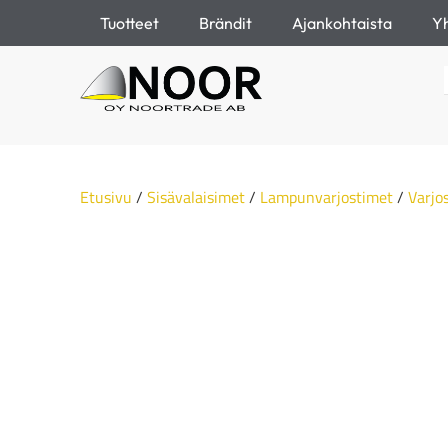
Tuotteet
Brändit
Ajankohtaista
Yh
Etusivu
/
Sisävalaisimet
/
Lampunvarjostimet
/
Varjo