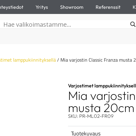
teystiedot
Yritys
Showroom
Referenssit
K
stimet lamppukiinnityksellä
/ Mia varjostin Classic Franza musta
Varjostimet lamppukiinnityksel
Mia varjosti
musta 20cm
SKU: PR-ML02-FR09
Tuotekuvaus