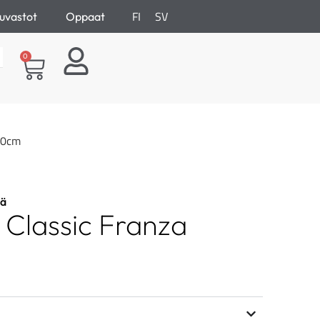
FI
SV
uvastot
Oppaat
0
 20cm
lä
n Classic Franza