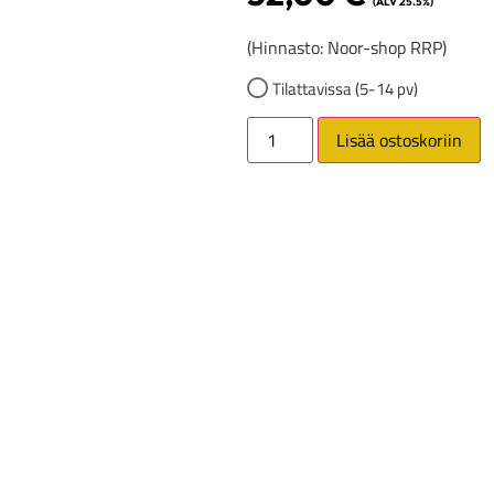
(ALV 25.5%)
(Hinnasto: Noor-shop RRP)
Tilattavissa (5-14 pv)
Lisää ostoskoriin