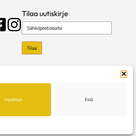
Tilaa uutiskirje
Sähköposti
Hyväksyn
Estä
e
Evästekäytännöt