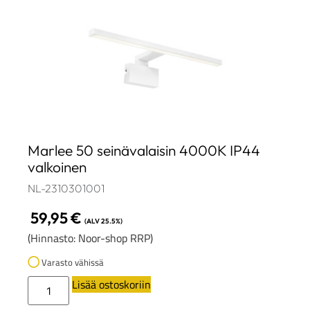
Marlee 50 seinävalaisin 4000K IP44
valkoinen
NL-2310301001
59,95
€
(ALV 25.5%)
(Hinnasto: Noor-shop RRP)
Varasto vähissä
Lisää ostoskoriin