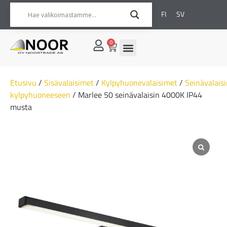
FI
SV
0
Etusivu
/
Sisävalaisimet
/
Kylpyhuonevalaisimet
/
Seinävalais
kylpyhuoneeseen
/ Marlee 50 seinävalaisin 4000K IP44
musta