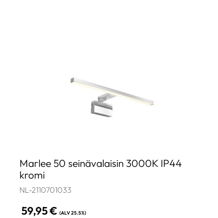
Marlee 50 seinävalaisin 3000K IP44
kromi
NL-2110701033
59,95
€
(ALV 25.5%)