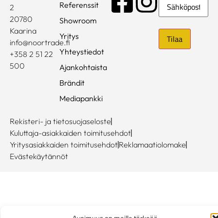
Sähköposti
Referenssit
2
20780
Showroom
Kaarina
Yritys
info@noortrade.fi
Yhteystiedot
+358 2 51 22
500
Ajankohtaista
Brändit
Mediapankki
Rekisteri- ja tietosuojaseloste
Kuluttaja-asiakkaiden toimitusehdot
Yritysasiakkaiden toimitusehdot
Reklamaatiolomake
Evästekäytännöt