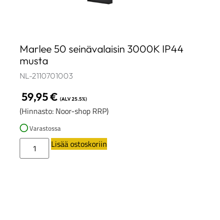
Marlee 50 seinävalaisin 3000K IP44
musta
NL-2110701003
59,95
€
(ALV 25.5%)
(Hinnasto: Noor-shop RRP)
Varastossa
Lisää ostoskoriin