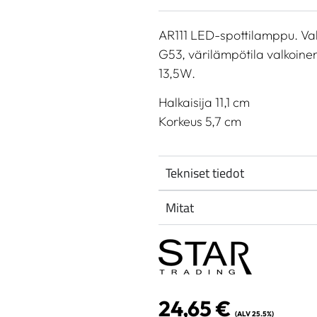
AR111 LED-spottilamppu. Va
G53, värilämpötila valkoin
13,5W.
Halkaisija 11,1 cm
Korkeus 5,7 cm
Tekniset tiedot
Mitat
24,65
€
(ALV 25.5%)