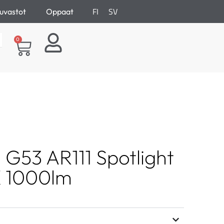
FI
SV
uvastot
Oppaat
0
G53 AR111 Spotlight
K 1000lm