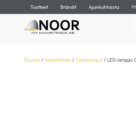
Tuotteet
Brändit
Ajankohtaista
Yh
Etusivu
/
Valonlähteet
/
Spottilamput
/ LED-lamppu G