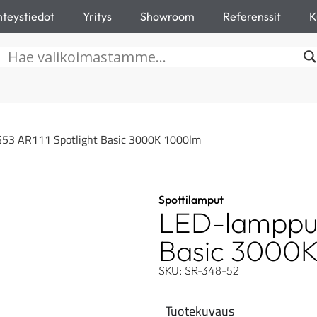
teystiedot
Yritys
Showroom
Referenssit
K
53 AR111 Spotlight Basic 3000K 1000lm
Spottilamput
LED-lamppu 
Basic 3000
SKU: SR-348-52
Tuotekuvaus