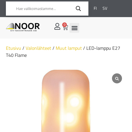
FI
SV
0
Etusivu
/
Valonlähteet
/
Muut lamput
/ LED-lamppu E27
T40 Flame