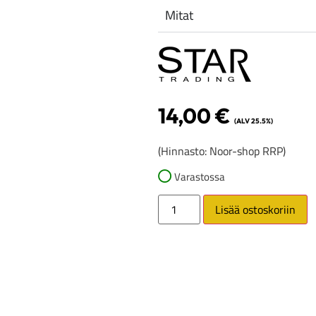
Mitat
14,00
€
(ALV 25.5%)
(Hinnasto: Noor-shop RRP)
Varastossa
Lisää ostoskoriin