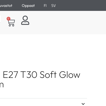
FI
SV
uvastot
Oppaat
0
E27 T30 Soft Glow
m