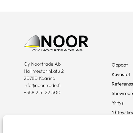
Oy Noortrade Ab
Oppaat
Hallimestarinkatu 2
Kuvastot
20780 Kaarina
Referenss
info@noortrade.fi
+358 2 51 22 500
Showroo
Yritys
Yhteystie
Ajankohta
Brändit