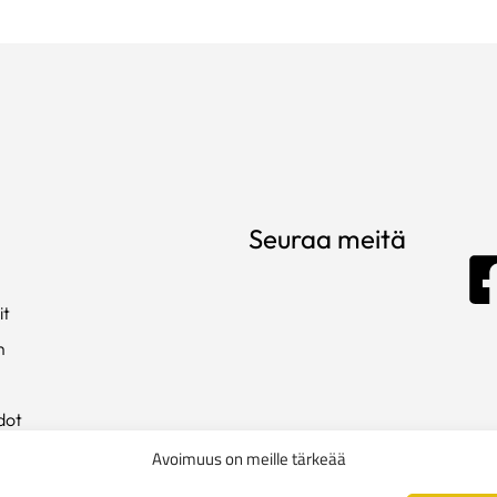
Seuraa meitä
it
m
dot
ista
Avoimuus on meille tärkeää