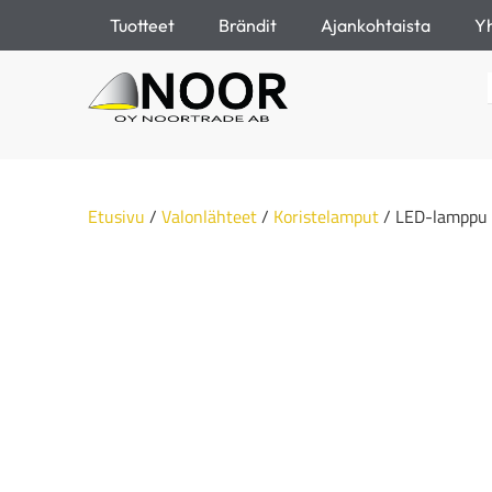
Tuotteet
Brändit
Ajankohtaista
Yh
Etusivu
/
Valonlähteet
/
Koristelamput
/ LED-lamppu 