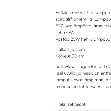
Putkilomainen LED-lamppu kirk
spiraalifilamentilla. Lamp
E27, värilämpötila lämmin v
Teho 4W.
Vastaa 25W hehkulamppua
Halkaisija 3 cm
Korkeus 30 cm
Soft Glow -sarjan lamput ov
lasikuvulla, ja niissä on eri
lamput luovat lämpimän ja tu
moneen eri kohteeseen – erit
Tekniset tiedot