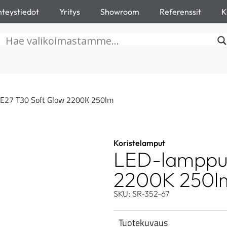
teystiedot
Yritys
Showroom
Referenssit
K
E27 T30 Soft Glow 2200K 250lm
Koristelamput
LED-lamppu 
2200K 250l
SKU: SR-352-67
Tuotekuvaus