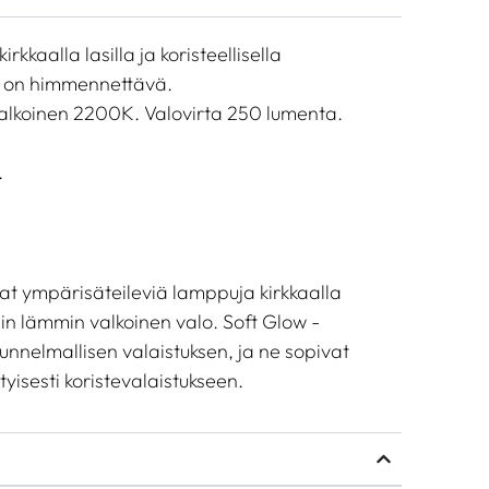
kaalla lasilla ja koristeellisella
pu on himmennettävä.
alkoinen 2200K. Valovirta 250 lumenta.
.
at ympärisäteileviä lamppuja kirkkaalla
ttäin lämmin valkoinen valo. Soft Glow -
nnelmallisen valaistuksen, ja ne sopivat
yisesti koristevalaistukseen.