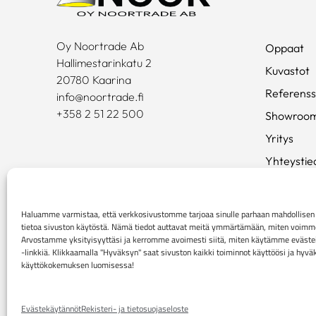
Oy Noortrade Ab
Oppaat
Hallimestarinkatu 2
Kuvastot
20780 Kaarina
Referenss
info@noortrade.fi
+358 2 51 22 500
Showroo
Yritys
Yhteystie
Ajankohta
Brändit
Haluamme varmistaa, että verkkosivustomme tarjoaa sinulle parhaan mahdollis
tietoa sivuston käytöstä. Nämä tiedot auttavat meitä ymmärtämään, miten voimme p
Mediapan
Arvostamme yksityisyyttäsi ja kerromme avoimesti siitä, miten käytämme evästei
-linkkiä. Klikkaamalla "Hyväksyn" saat sivuston kaikki toiminnot käyttöösi ja hyv
käyttökokemuksen luomisessa!
Rekisteri- ja tietosuojaseloste
Kuluttaja-asiakkaiden 
Evästekäytännöt
Rekisteri- ja tietosuojaseloste