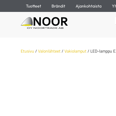
Tuotteet
Brändit
Ajankohtaista
Yh
Etusivu
/
Valonlähteet
/
Vakiolamput
/ LED-lamppu E