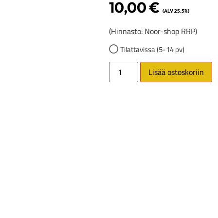
10,00
€
(ALV 25.5%)
(Hinnasto: Noor-shop RRP)
Tilattavissa (5-14 pv)
Lisää ostoskoriin