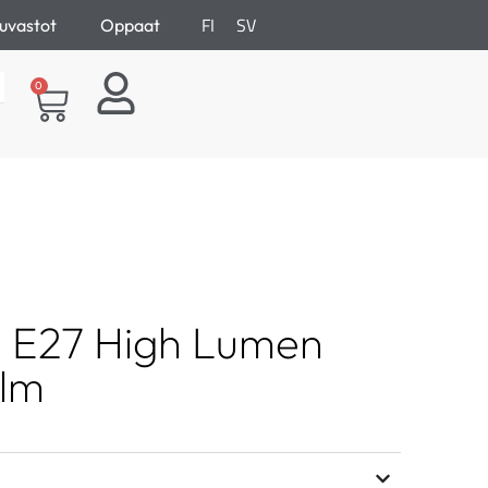
FI
SV
uvastot
Oppaat
0
 E27 High Lumen
lm