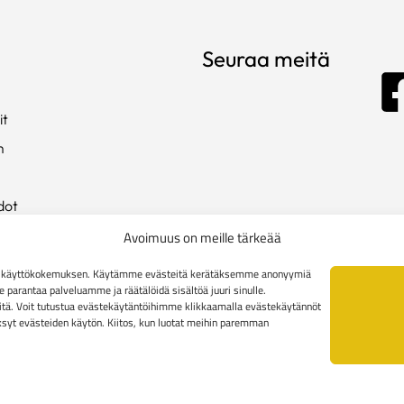
Seuraa meitä
it
m
dot
ista
Avoimuus on meille tärkeää
en käyttökokemuksen. Käytämme evästeitä kerätäksemme anonyymiä
arantaa palveluamme ja räätälöidä sisältöä juuri sinulle.
kki
tä. Voit tutustua evästekäytäntöihimme klikkaamalla evästekäytännöt
äksyt evästeiden käytön. Kiitos, kun luotat meihin paremman
toimitusehdot
Yritysasiakkaiden toimitusehdot
Reklamaatiolomak