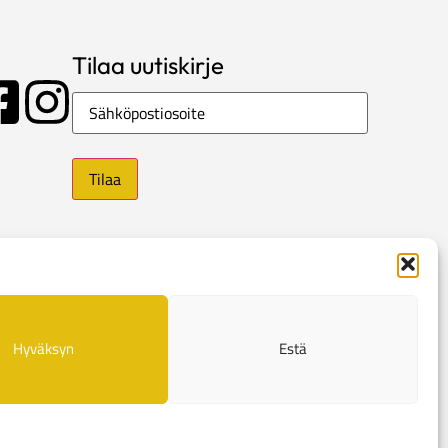
Tilaa uutiskirje
Sähköposti
Hyväksyn
Estä
e
Evästekäytännöt