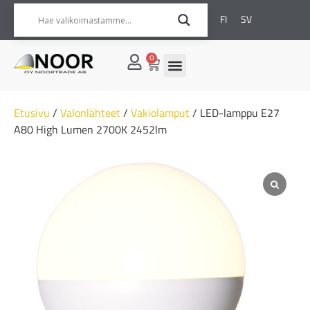
FI
SV
0
Etusivu
/
Valonlähteet
/
Vakiolamput
/ LED-lamppu E27
A80 High Lumen 2700K 2452lm