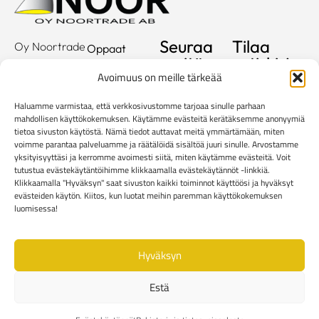
Seuraa
Tilaa
Oy Noortrade
Oppaat
meitä
uutiskirje
Ab
Kuvastot
Avoimuus on meille tärkeää
Hallimestarinkatu
Sähköposti
Referenssit
2
Haluamme varmistaa, että verkkosivustomme tarjoaa sinulle parhaan
20780
Showroom
mahdollisen käyttökokemuksen. Käytämme evästeitä kerätäksemme anonyymiä
tietoa sivuston käytöstä. Nämä tiedot auttavat meitä ymmärtämään, miten
Kaarina
Yritys
voimme parantaa palveluamme ja räätälöidä sisältöä juuri sinulle. Arvostamme
info@noortrade.fi
yksityisyyttäsi ja kerromme avoimesti siitä, miten käytämme evästeitä. Voit
Yhteystiedot
+358 2 51 22
tutustua evästekäytäntöihimme klikkaamalla evästekäytännöt -linkkiä.
Klikkaamalla "Hyväksyn" saat sivuston kaikki toiminnot käyttöösi ja hyväksyt
500
Ajankohtaista
evästeiden käytön. Kiitos, kun luotat meihin paremman käyttökokemuksen
Brändit
luomisessa!
Mediapankki
Hyväksyn
Rekisteri- ja tietosuojaseloste
Kuluttaja-asiakkaiden toimitusehdot
Estä
Yritysasiakkaiden toimitusehdot
Reklamaatiolomake
Evästekäytännöt