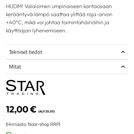
HUOM! Valaisimen umpinaiseen kantaosaan
kerääntyvä lämpö saattaa ylittää raja-arvon
+40°C, mikä voi johtaa toimintahäiriöihin ja
käyttöajan lyhenemiseen.
Tekniset tiedot
Mitat
12,00
€
(ALV 25.5%)
(Hinnasto: Noor-shop RRP)