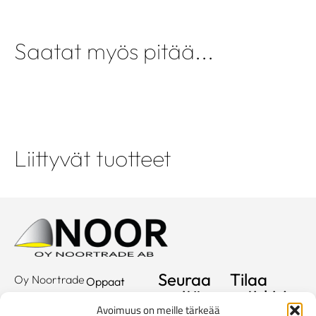
Saatat myös pitää...
Liittyvät tuotteet
Seuraa
Tilaa
Oy Noortrade
Oppaat
meitä
uutiskirje
Ab
Kuvastot
Avoimuus on meille tärkeää
Hallimestarinkatu