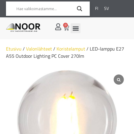
FI
SV
0
Etusivu
/
Valonlähteet
/
Koristelamput
/ LED-lamppu E27
A55 Outdoor Lighting PC Cover 270lm