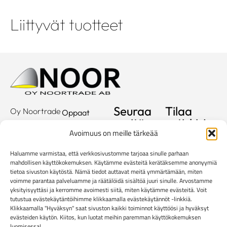
Liittyvät tuotteet
Seuraa
Tilaa
Oy Noortrade
Oppaat
meitä
uutiskirje
Ab
Kuvastot
Avoimuus on meille tärkeää
Hallimestarinkatu
Sähköposti
Referenssit
2
Haluamme varmistaa, että verkkosivustomme tarjoaa sinulle parhaan
20780
Showroom
mahdollisen käyttökokemuksen. Käytämme evästeitä kerätäksemme anonyymiä
tietoa sivuston käytöstä. Nämä tiedot auttavat meitä ymmärtämään, miten
Kaarina
Yritys
voimme parantaa palveluamme ja räätälöidä sisältöä juuri sinulle. Arvostamme
info@noortrade.fi
yksityisyyttäsi ja kerromme avoimesti siitä, miten käytämme evästeitä. Voit
Yhteystiedot
+358 2 51 22
tutustua evästekäytäntöihimme klikkaamalla evästekäytännöt -linkkiä.
Klikkaamalla "Hyväksyn" saat sivuston kaikki toiminnot käyttöösi ja hyväksyt
500
Ajankohtaista
evästeiden käytön. Kiitos, kun luotat meihin paremman käyttökokemuksen
Brändit
luomisessa!