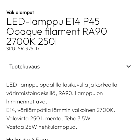
Vakiolamput
LED-lamppu E14 P45
Opaque filament RA90
2700K 250l
SKU: SR-375-17
Tuotekuvaus
LED-lamppu opaalilla lasikuvulla ja korkealla
värintoistoindeksillä, RA90. Lamppu on
himmennettävä.
E14, värilämpötila lämmin valkoinen 2700K.
Valovirta 250 lumenta. Teho 3,5W.
Vastaa 25W hehkulamppua.
Halkaisija 4,5 cm