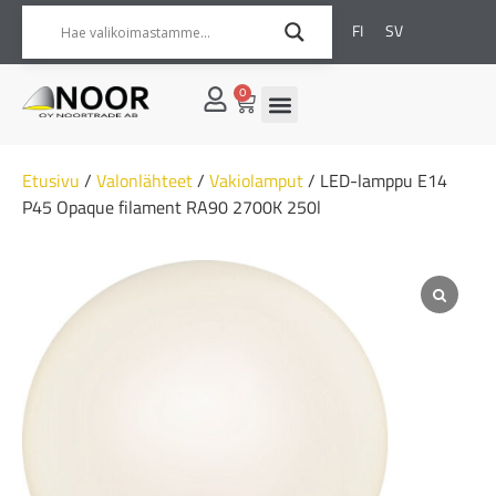
FI
SV
0
Etusivu
/
Valonlähteet
/
Vakiolamput
/ LED-lamppu E14
P45 Opaque filament RA90 2700K 250l