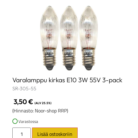
Varalamppu kirkas E10 3W 55V 3-pack
SR-305-55
3,50
€
(ALV 25.5%)
(Hinnasto: Noor-shop RRP)
Varastossa
Lisää ostoskoriin