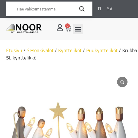
FI
SV
0
Etusivu
/
Sesonkivalot
/
Kyntteliköt
/
Puukyntteliköt
/ Krubba
5L kynttelikkö