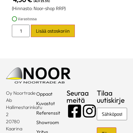
(ALV 25.5%)
(Hinnasto: Noor-shop RRP)
Varastossa
Lisää ostoskoriin
Seuraa
Tilaa
Oy Noortrade
Oppaat
meitä
uutiskirje
Ab
Kuvastot
Hallimestarinkatu
Sähköposti
Referenssit
2
20780
Showroom
Kaarina
Yritys