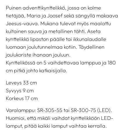
Puinen adventtikynttelikkö, jossa on kolme
tietäjää, Maria ja Joosef sekä sängyllä makaava
Jeesus-vauva. Mukana tulevat myös maalattu
kultainen sauva ja metallinen tähti. Aseta
kynttelikkö lipaston päälle tai ikkunalaudalle
luomaan joulutunnelmaa kotiin. Täydellinen
joulukoriste ihanaan jouluun.
Kynttelikössä on 5 vaihdettavaa lamppua ja 180
cm pitkä johto katkaisijalla.
Leveys 33 cm
Syvyys 9 cm
Korkeus 17 cm
Varalamppu: SR-305-55 tai SR-300-75 (LED).
Huomioi, että mikäli vaihdat kynttelikköön LED-
lamput, pitää kaikki lamput vaihtaa kerralla.