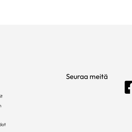
Seuraa meitä
it
m
dot