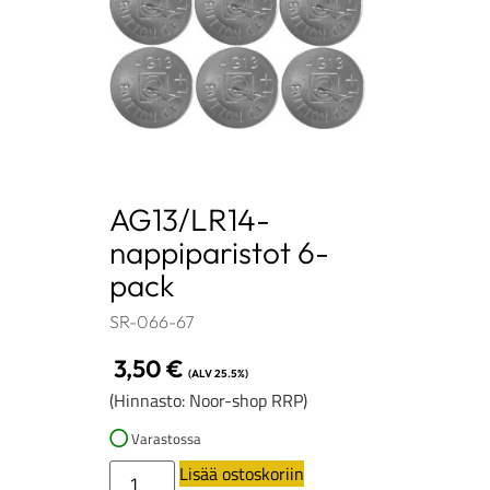
AG13/LR14-
nappiparistot 6-
pack
SR-066-67
3,50
€
(ALV 25.5%)
(Hinnasto: Noor-shop RRP)
Varastossa
Lisää ostoskoriin