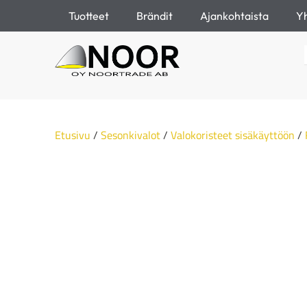
Tuotteet
Brändit
Ajankohtaista
Yh
Etusivu
/
Sesonkivalot
/
Valokoristeet sisäkäyttöön
/