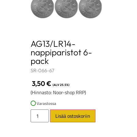
AG13/LR14-
nappiparistot 6-
pack
SR-066-67
3,50
€
(ALV 25.5%)
(Hinnasto: Noor-shop RRP)
Varastossa
Lisää ostoskoriin