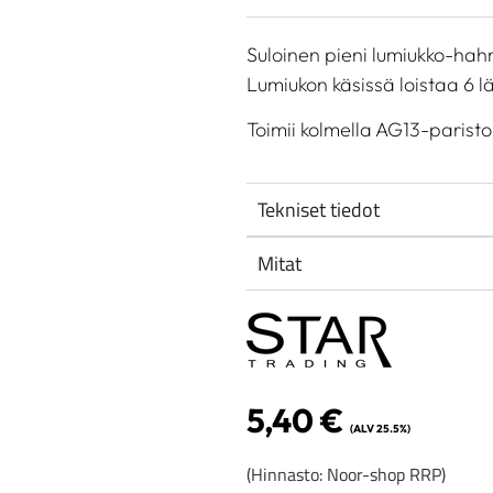
Suloinen pieni lumiukko-hah
Lumiukon käsissä loistaa 6 
Toimii kolmella AG13-paristo
Tekniset tiedot
Mitat
5,40
€
(ALV 25.5%)
(Hinnasto: Noor-shop RRP)