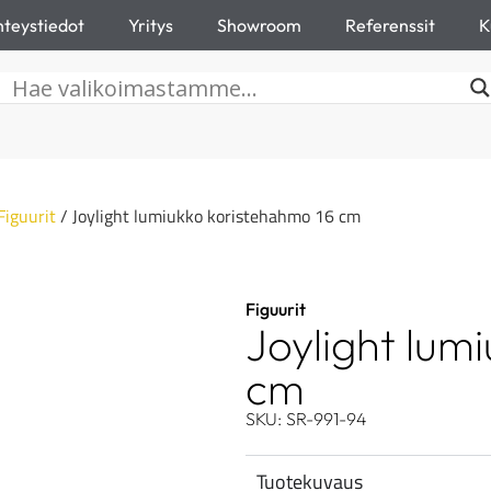
teystiedot
Yritys
Showroom
Referenssit
K
Figuurit
/ Joylight lumiukko koristehahmo 16 cm
Figuurit
Joylight lum
cm
SKU: SR-991-94
Tuotekuvaus