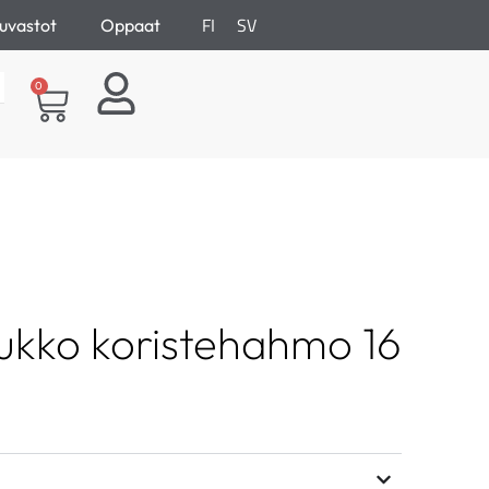
FI
SV
uvastot
Oppaat
0
iukko koristehahmo 16