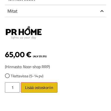
Mitat
65,00
€
(ALV 25.5%)
(Hinnasto: Noor-shop RRP)
Tilattavissa (5-14 pv)
Lisää ostoskoriin