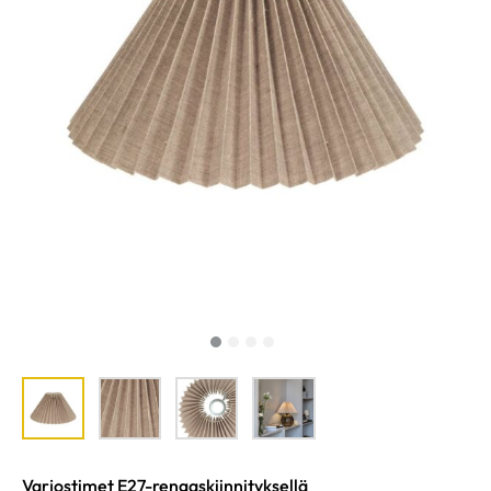
Varjostimet E27-rengaskiinnityksellä