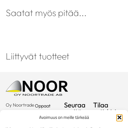
Saatat myös pitää...
Liittyvät tuotteet
Seuraa
Tilaa
Oy Noortrade
Oppaat
meitä
uutiskirje
Ab
Kuvastot
Avoimuus on meille tärkeää
Hallimestarinkatu
Sähköposti
Referenssit
2