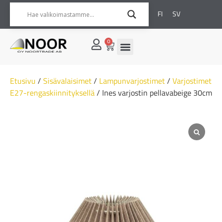
FI
SV
0
Etusivu
/
Sisävalaisimet
/
Lampunvarjostimet
/
Varjostimet
E27-rengaskiinnityksellä
/ Ines varjostin pellavabeige 30cm