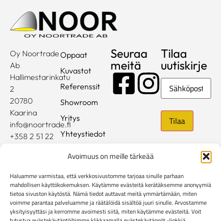
Seuraa
Tilaa
Oy Noortrade
Oppaat
meitä
uutiskirje
Ab
Kuvastot
Hallimestarinkatu
Sähköposti
Referenssit
2
20780
Showroom
Kaarina
Yritys
info@noortrade.fi
Yhteystiedot
+358 2 51 22
500
Ajankohtaista
Avoimuus on meille tärkeää
Brändit
Haluamme varmistaa, että verkkosivustomme tarjoaa sinulle parhaan
Mediapankki
mahdollisen käyttökokemuksen. Käytämme evästeitä kerätäksemme anonyymiä
tietoa sivuston käytöstä. Nämä tiedot auttavat meitä ymmärtämään, miten
voimme parantaa palveluamme ja räätälöidä sisältöä juuri sinulle. Arvostamme
Rekisteri- ja tietosuojaseloste
yksityisyyttäsi ja kerromme avoimesti siitä, miten käytämme evästeitä. Voit
Kuluttaja-asiakkaiden toimitusehdot
tutustua evästekäytäntöihimme klikkaamalla evästekäytännöt -linkkiä.