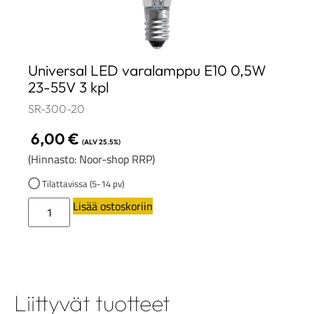
Universal LED varalamppu E10 0,5W
23-55V 3 kpl
SR-300-20
6,00
€
(ALV 25.5%)
(Hinnasto: Noor-shop RRP)
Tilattavissa (5-14 pv)
Lisää ostoskoriin
Liittyvät tuotteet