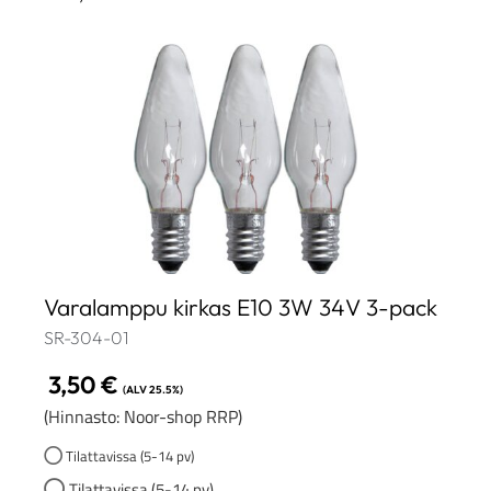
Varalamppu kirkas E10 3W 34V 3-pack
SR-304-01
3,50
€
(ALV 25.5%)
(Hinnasto: Noor-shop RRP)
Tilattavissa (5-14 pv)
Tilattavissa (5-14 pv)