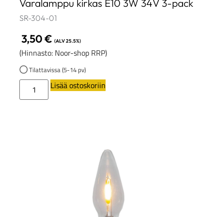
Varalamppu kirkas E10 3W 34V 3-pack
SR-304-01
3,50
€
(ALV 25.5%)
(Hinnasto: Noor-shop RRP)
Tilattavissa (5-14 pv)
Lisää ostoskoriin