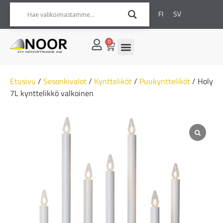
FI
SV
0
Etusivu
/
Sesonkivalot
/
Kyntteliköt
/
Puukyntteliköt
/ Holy
7L kynttelikkö valkoinen