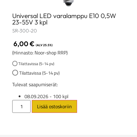
Universal LED varalamppu E10 0,5W
23-55V 3 kpl
SR-300-20
6,00
€
(ALV 25.5%)
(Hinnasto: Noor-shop RRP)
Tilattavissa (5-14 pv)
Tilattavissa (5-14 pv)
Tulevat saapumiserät:
08.09.2026
- 100 kpl
Lisää ostoskoriin