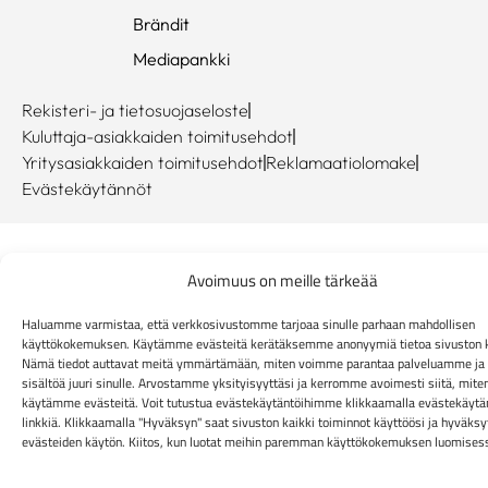
Brändit
Mediapankki
Rekisteri- ja tietosuojaseloste
Kuluttaja-asiakkaiden toimitusehdot
Yritysasiakkaiden toimitusehdot
Reklamaatiolomake
Evästekäytännöt
Avoimuus on meille tärkeää
Haluamme varmistaa, että verkkosivustomme tarjoaa sinulle parhaan mahdollisen
käyttökokemuksen. Käytämme evästeitä kerätäksemme anonyymiä tietoa sivuston k
Nämä tiedot auttavat meitä ymmärtämään, miten voimme parantaa palveluamme ja 
sisältöä juuri sinulle. Arvostamme yksityisyyttäsi ja kerromme avoimesti siitä, mite
käytämme evästeitä. Voit tutustua evästekäytäntöihimme klikkaamalla evästekäytä
linkkiä. Klikkaamalla "Hyväksyn" saat sivuston kaikki toiminnot käyttöösi ja hyväksy
evästeiden käytön. Kiitos, kun luotat meihin paremman käyttökokemuksen luomises