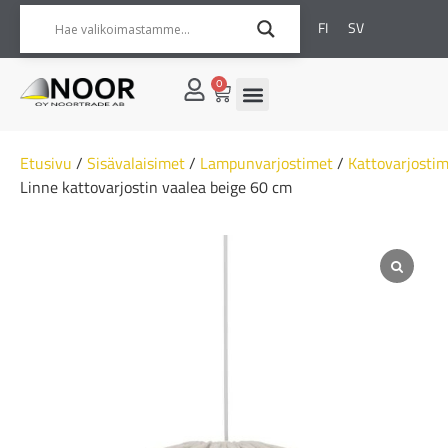
FI
SV
0
Etusivu
/
Sisävalaisimet
/
Lampunvarjostimet
/
Kattovarjosti
Linne kattovarjostin vaalea beige 60 cm