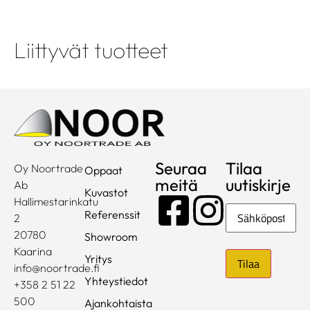
Liittyvät tuotteet
Seuraa
Tilaa
Oy Noortrade
Oppaat
meitä
uutiskirje
Ab
Kuvastot
Hallimestarinkatu
Sähköposti
Referenssit
2
20780
Showroom
Kaarina
Yritys
info@noortrade.fi
Yhteystiedot
+358 2 51 22
500
Ajankohtaista