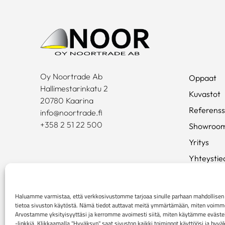
Oy Noortrade Ab
Oppaat
Hallimestarinkatu 2
Kuvastot
20780 Kaarina
Referenss
info@noortrade.fi
+358 2 51 22 500
Showroo
Yritys
Yhteystie
Ajankohta
Brändit
Haluamme varmistaa, että verkkosivustomme tarjoaa sinulle parhaan mahdollis
tietoa sivuston käytöstä. Nämä tiedot auttavat meitä ymmärtämään, miten voimme p
Mediapan
Arvostamme yksityisyyttäsi ja kerromme avoimesti siitä, miten käytämme evästei
-linkkiä. Klikkaamalla "Hyväksyn" saat sivuston kaikki toiminnot käyttöösi ja hyv