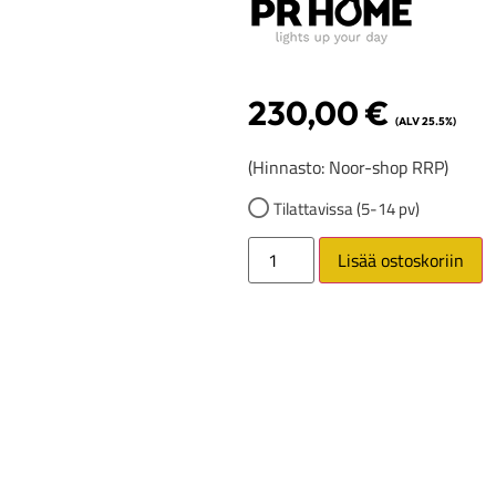
230,00
€
(ALV 25.5%)
(Hinnasto: Noor-shop RRP)
Tilattavissa (5-14 pv)
Lisää ostoskoriin