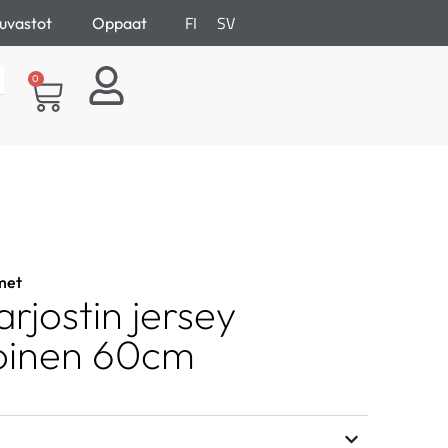
FI
SV
uvastot
Oppaat
0
met
rjostin jersey
oinen 60cm