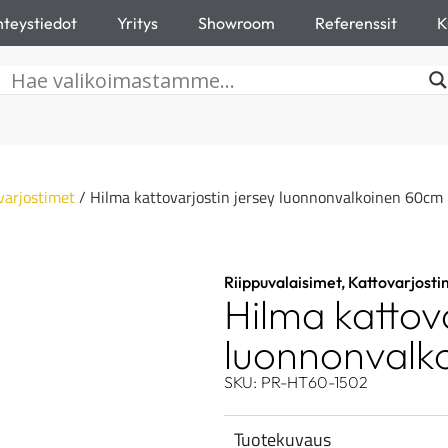
teystiedot
Yritys
Showroom
Referenssit
K
varjostimet
/ Hilma kattovarjostin jersey luonnonvalkoinen 60cm
Riippuvalaisimet
,
Kattovarjosti
Hilma kattova
luonnonvalk
SKU: PR-HT60-1502
Tuotekuvaus