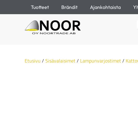
Tuotteet
Brändit
Ajankohtaista
Yh
Etusivu
/
Sisävalaisimet
/
Lampunvarjostimet
/
Katto