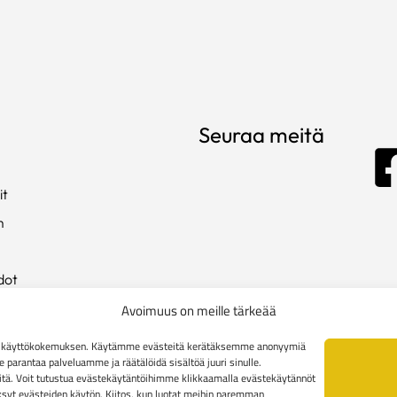
Seuraa meitä
it
m
dot
ista
Avoimuus on meille tärkeää
en käyttökokemuksen. Käytämme evästeitä kerätäksemme anonyymiä
arantaa palveluamme ja räätälöidä sisältöä juuri sinulle.
kki
tä. Voit tutustua evästekäytäntöihimme klikkaamalla evästekäytännöt
äksyt evästeiden käytön. Kiitos, kun luotat meihin paremman