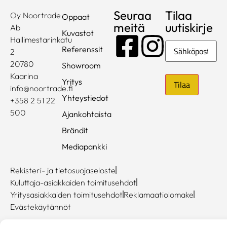
Seuraa
Tilaa
Oy Noortrade
Oppaat
meitä
uutiskirje
Ab
Kuvastot
Hallimestarinkatu
Sähköposti
Referenssit
2
20780
Showroom
Kaarina
Yritys
info@noortrade.fi
Yhteystiedot
+358 2 51 22
500
Ajankohtaista
Brändit
Mediapankki
Rekisteri- ja tietosuojaseloste
Kuluttaja-asiakkaiden toimitusehdot
Yritysasiakkaiden toimitusehdot
Reklamaatiolomake
Evästekäytännöt