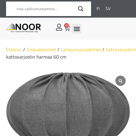
FI
SV
0
Etusivu
/
Sisävalaisimet
/
Lampunvarjostimet
/
Kattovarjosti
kattovarjostin harmaa 60 cm