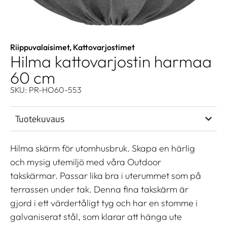
Riippuvalaisimet
,
Kattovarjostimet
Hilma kattovarjostin harmaa
60 cm
SKU: PR-HO60-553
Tuotekuvaus
Hilma skärm för utomhusbruk. Skapa en härlig
och mysig utemiljö med våra Outdoor
takskärmar. Passar lika bra i uterummet som på
terrassen under tak. Denna fina takskärm är
gjord i ett värdertåligt tyg och har en stomme i
galvaniserat stål, som klarar att hänga ute