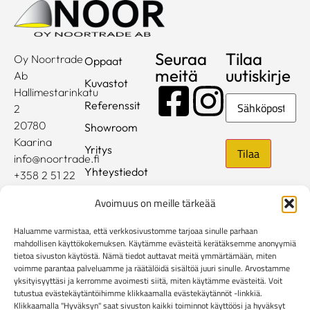
Seuraa
Tilaa
Oy Noortrade
Oppaat
meitä
uutiskirje
Ab
Kuvastot
Hallimestarinkatu
Sähköposti
Referenssit
2
20780
Showroom
Kaarina
Yritys
info@noortrade.fi
Yhteystiedot
+358 2 51 22
500
Ajankohtaista
Avoimuus on meille tärkeää
Brändit
Haluamme varmistaa, että verkkosivustomme tarjoaa sinulle parhaan
Mediapankki
mahdollisen käyttökokemuksen. Käytämme evästeitä kerätäksemme anonyymiä
tietoa sivuston käytöstä. Nämä tiedot auttavat meitä ymmärtämään, miten
voimme parantaa palveluamme ja räätälöidä sisältöä juuri sinulle. Arvostamme
Rekisteri- ja tietosuojaseloste
yksityisyyttäsi ja kerromme avoimesti siitä, miten käytämme evästeitä. Voit
Kuluttaja-asiakkaiden toimitusehdot
tutustua evästekäytäntöihimme klikkaamalla evästekäytännöt -linkkiä.
Yritysasiakkaiden toimitusehdot
Reklamaatiolomake
Klikkaamalla "Hyväksyn" saat sivuston kaikki toiminnot käyttöösi ja hyväksyt