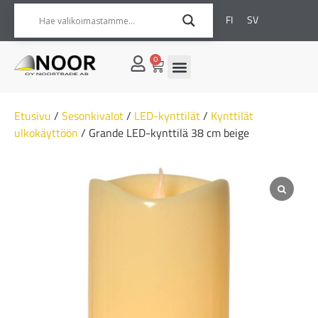
FI
SV
0
Etusivu
/
Sesonkivalot
/
LED-kynttilät
/
Kynttilät
ulkokäyttöön
/ Grande LED-kynttilä 38 cm beige