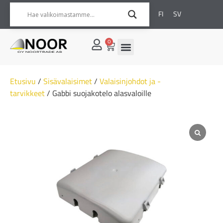
FI
SV
0
Etusivu
/
Sisävalaisimet
/
Valaisinjohdot ja -
tarvikkeet
/ Gabbi suojakotelo alasvaloille