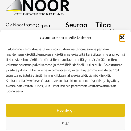
Seuraa
Tilaa
Oy Noortrade
Oppaat
meitä
uutiskirje
Ab
Kuvastot
Avoimuus on meille tärkeää
Hallimestarinkatu
Sähköposti
Referenssit
2
Haluamme varmistaa, että verkkosivustomme tarjoaa sinulle parhaan
20780
Showroom
mahdollisen käyttökokemuksen. Käytämme evästeitä kerätäksemme anonyymiä
tietoa sivuston käytöstä. Nämä tiedot auttavat meitä ymmärtämään, miten
Kaarina
Yritys
voimme parantaa palveluamme ja räätälöidä sisältöä juuri sinulle. Arvostamme
info@noortrade.fi
yksityisyyttäsi ja kerromme avoimesti siitä, miten käytämme evästeitä. Voit
Yhteystiedot
+358 2 51 22
tutustua evästekäytäntöihimme klikkaamalla evästekäytännöt -linkkiä.
Klikkaamalla "Hyväksyn" saat sivuston kaikki toiminnot käyttöösi ja hyväksyt
500
Ajankohtaista
evästeiden käytön. Kiitos, kun luotat meihin paremman käyttökokemuksen
Brändit
luomisessa!
Mediapankki
Hyväksyn
Rekisteri- ja tietosuojaseloste
Kuluttaja-asiakkaiden toimitusehdot
Estä
Yritysasiakkaiden toimitusehdot
Reklamaatiolomake