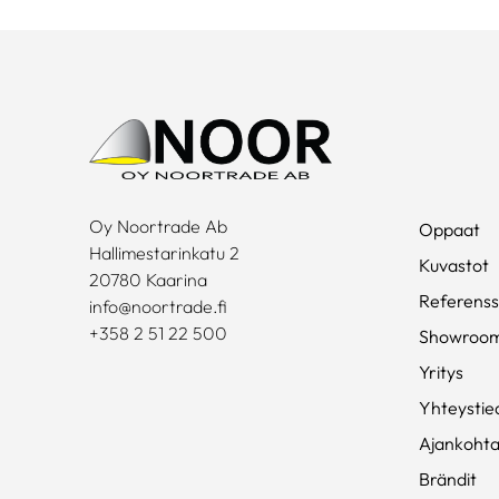
Oy Noortrade Ab
Oppaat
Hallimestarinkatu 2
Kuvastot
20780 Kaarina
Referenss
info@noortrade.fi
+358 2 51 22 500
Showroo
Yritys
Yhteystie
Ajankohta
Brändit