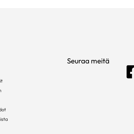
Seuraa meitä
it
m
dot
ista