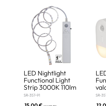
LED Nightlight
LE
Functional Light
Fun
Strip 3000K 110lm
val
SR-357-91
SR-35
15,00
€
12,