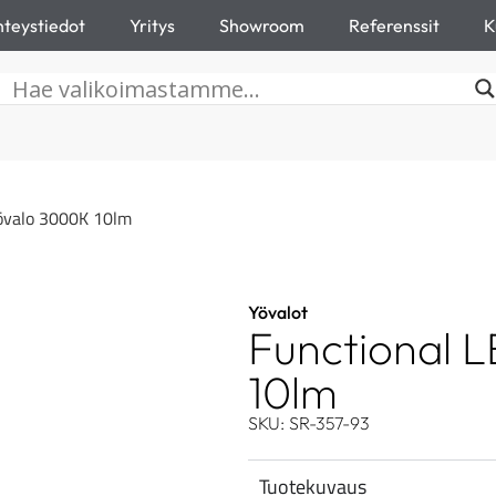
teystiedot
Yritys
Showroom
Referenssit
K
övalo 3000K 10lm
Yövalot
Functional 
10lm
SKU: SR-357-93
Tuotekuvaus