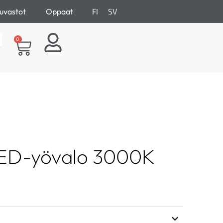
FI
SV
uvastot
Oppaat
0
LED-yövalo 3000K