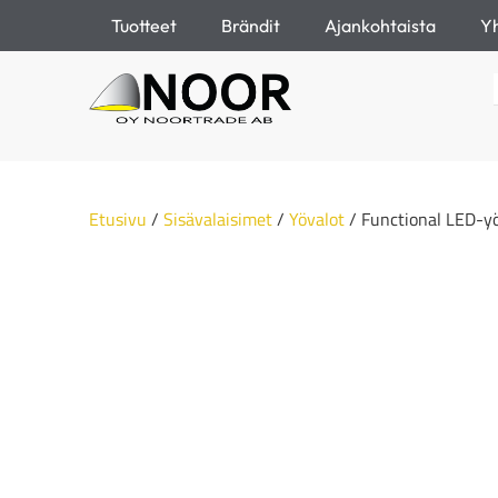
Tuotteet
Brändit
Ajankohtaista
Yh
Etusivu
/
Sisävalaisimet
/
Yövalot
/ Functional LED-y