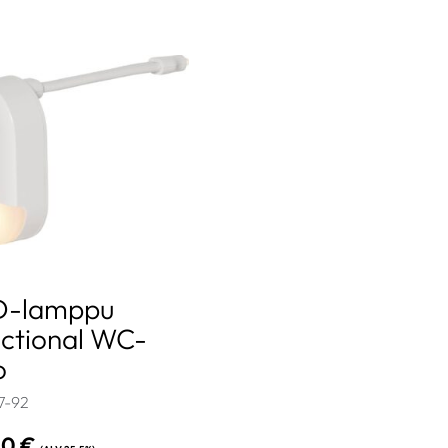
D-lamppu
ctional WC-
o
7-92
00
€