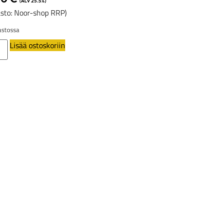
(ALV 25.5%)
sto: Noor-shop RRP)
stossa
Lisää ostoskoriin