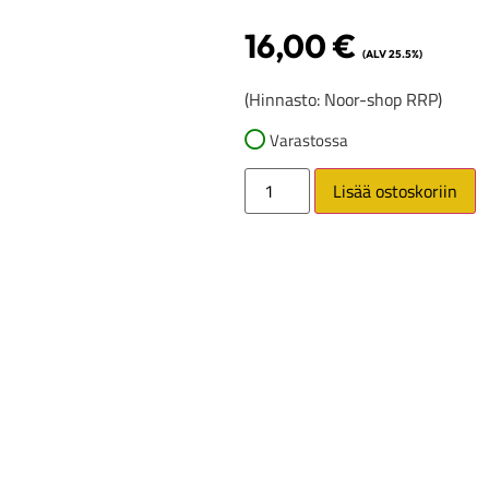
16,00
€
(ALV 25.5%)
(Hinnasto: Noor-shop RRP)
Varastossa
Lisää ostoskoriin