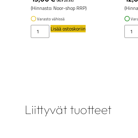
(ALV 25.5%)
(Hinnasto: Noor-shop RRP)
(Hinna
Varasto vähissä
Vara
Lisää ostoskoriin
Liittyvät tuotteet