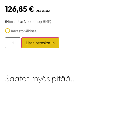
126,85
€
(ALV 25.5%)
(Hinnasto: Noor-shop RRP)
Varasto vähissä
Lisää ostoskoriin
Saatat myös pitää...