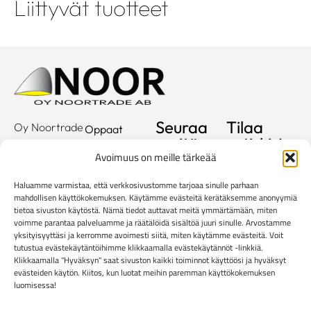
Liittyvät tuotteet
Seuraa
Tilaa
Oy Noortrade
Oppaat
meitä
uutiskirje
Ab
Kuvastot
Avoimuus on meille tärkeää
Hallimestarinkatu
Sähköposti
Referenssit
2
Haluamme varmistaa, että verkkosivustomme tarjoaa sinulle parhaan
20780
Showroom
mahdollisen käyttökokemuksen. Käytämme evästeitä kerätäksemme anonyymiä
Kaarina
tietoa sivuston käytöstä. Nämä tiedot auttavat meitä ymmärtämään, miten
Yritys
voimme parantaa palveluamme ja räätälöidä sisältöä juuri sinulle. Arvostamme
info@noortrade.fi
yksityisyyttäsi ja kerromme avoimesti siitä, miten käytämme evästeitä. Voit
Yhteystiedot
+358 2 51 22
tutustua evästekäytäntöihimme klikkaamalla evästekäytännöt -linkkiä.
500
Klikkaamalla "Hyväksyn" saat sivuston kaikki toiminnot käyttöösi ja hyväksyt
Ajankohtaista
evästeiden käytön. Kiitos, kun luotat meihin paremman käyttökokemuksen
Brändit
luomisessa!
Mediapankki