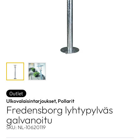
Outlet
Ulkovalaisintarjoukset
,
Pollarit
Fredensborg lyhtypylväs
galvanoitu
SKU: NL-10620119