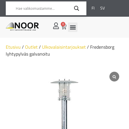
FI
SV
0
Etusivu
/
Outlet
/
Ulkovalaisintarjoukset
/ Fredensborg
lyhtypylväs galvanoitu