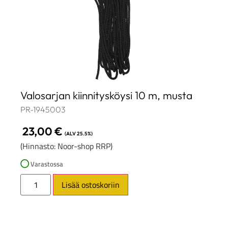
Valosarjan kiinnitysköysi 10 m, musta
PR-1945003
23,00
€
(ALV 25.5%)
(Hinnasto: Noor-shop RRP)
Varastossa
Lisää ostoskoriin