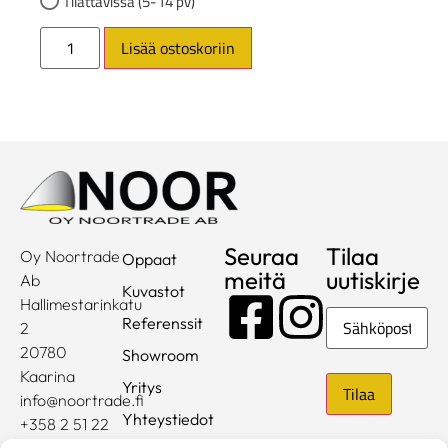
Tilattavissa (5-14 pv)
Lisää ostoskoriin
Seuraa
Tilaa
Oy Noortrade
Oppaat
meitä
uutiskirje
Ab
Kuvastot
Hallimestarinkatu
Sähköposti
Referenssit
2
20780
Showroom
Kaarina
Yritys
info@noortrade.fi
Yhteystiedot
+358 2 51 22