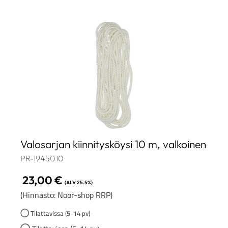
Valosarjan kiinnitysköysi 10 m, valkoinen
PR-1945010
23,00
€
(ALV 25.5%)
(Hinnasto: Noor-shop RRP)
Tilattavissa (5-14 pv)