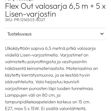
Flex Out valosarja 6,5 m + 5 x
Lisen-varjostin
SKU: PR-1216503-8027
Tuotekuvaus
Ulkokäyttöön sopiva 6,5 metriä pitkä valosarja
viidellä Lisen-varjostimella. Varjostimet on
valmistettu polyrottingista ja vesihyasintin
näköisestä keinomateriaalista. Materiaalina on
käytetty kierrätysmuovia, ja se kestää hyvin
säävaihteluita. Valo heijastuu kauniisti
varjostimen punosten läpi luoden tunnelmaa.
Lamppujen väli on 80 cm, ja
lampunpidikekaapeleiden korkeus on 15 cm.
E27, max 5 x 15W. Ei sisällä valonlähteitä.