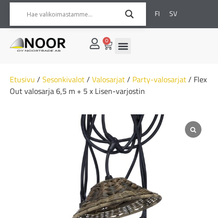
FI
SV
0
Etusivu
/
Sesonkivalot
/
Valosarjat
/
Party-valosarjat
/ Flex
Out valosarja 6,5 m + 5 x Lisen-varjostin