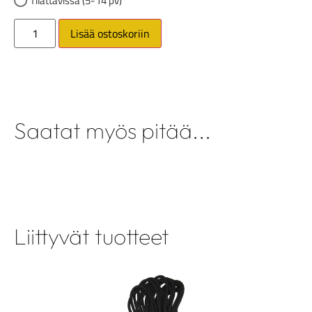
Tilattavissa (5-14 pv)
Lisää ostoskoriin
Saatat myös pitää...
Liittyvät tuotteet