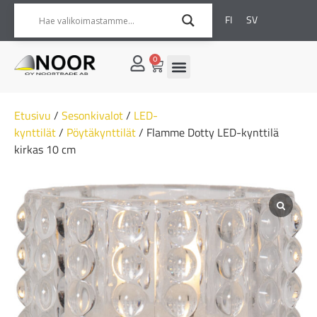
FI
SV
0
Etusivu
/
Sesonkivalot
/
LED-
kynttilät
/
Pöytäkynttilät
/ Flamme Dotty LED-kynttilä
kirkas 10 cm