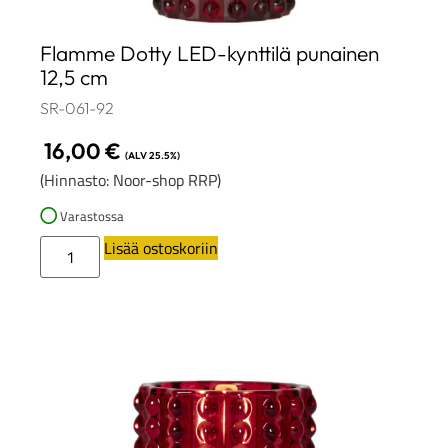
Flamme Dotty LED-kynttilä punainen
12,5 cm
SR-061-92
16,00
€
(ALV 25.5%)
(Hinnasto: Noor-shop RRP)
Varastossa
Lisää ostoskoriin