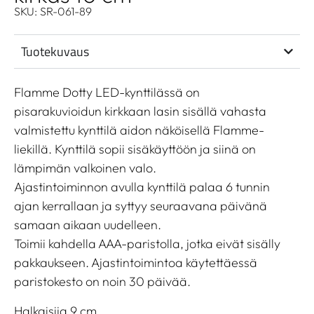
SKU: SR-061-89
Tuotekuvaus
Flamme Dotty LED-kynttilässä on
pisarakuvioidun kirkkaan lasin sisällä vahasta
valmistettu kynttilä aidon näköisellä Flamme-
liekillä. Kynttilä sopii sisäkäyttöön ja siinä on
lämpimän valkoinen valo.
Ajastintoiminnon avulla kynttilä palaa 6 tunnin
ajan kerrallaan ja syttyy seuraavana päivänä
samaan aikaan uudelleen.
Toimii kahdella AAA-paristolla, jotka eivät sisälly
pakkaukseen. Ajastintoimintoa käytettäessä
paristokesto on noin 30 päivää.
Halkaisija 9 cm