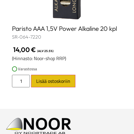
Paristo AAA 1,5V Power Alkaline 20 kpl
SR-064-7220
14,00
€
(ALV 25.5%)
(Hinnasto: Noor-shop RRP)
Varastossa
Lisää ostoskoriin