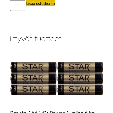
Lisää ostoskoriin
Liittyvät tuotteet
Paristo AAA 1,5V Power Alkaline 6 kpl