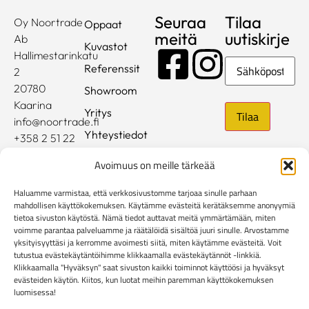
Seuraa
Tilaa
Oy Noortrade
Oppaat
meitä
uutiskirje
Ab
Kuvastot
Hallimestarinkatu
Sähköposti
Referenssit
2
20780
Showroom
Kaarina
Yritys
info@noortrade.fi
Yhteystiedot
+358 2 51 22
500
Ajankohtaista
Avoimuus on meille tärkeää
Brändit
Haluamme varmistaa, että verkkosivustomme tarjoaa sinulle parhaan
Mediapankki
mahdollisen käyttökokemuksen. Käytämme evästeitä kerätäksemme anonyymiä
tietoa sivuston käytöstä. Nämä tiedot auttavat meitä ymmärtämään, miten
voimme parantaa palveluamme ja räätälöidä sisältöä juuri sinulle. Arvostamme
Rekisteri- ja tietosuojaseloste
yksityisyyttäsi ja kerromme avoimesti siitä, miten käytämme evästeitä. Voit
Kuluttaja-asiakkaiden toimitusehdot
tutustua evästekäytäntöihimme klikkaamalla evästekäytännöt -linkkiä.
Yritysasiakkaiden toimitusehdot
Reklamaatiolomake
Klikkaamalla "Hyväksyn" saat sivuston kaikki toiminnot käyttöösi ja hyväksyt
evästeiden käytön. Kiitos, kun luotat meihin paremman käyttökokemuksen
Evästekäytännöt
luomisessa!