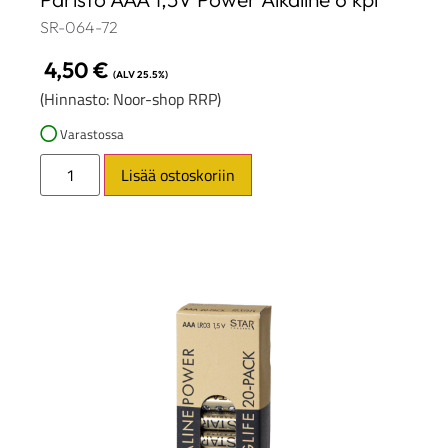
SR-064-72
4,50
€
(ALV 25.5%)
(Hinnasto: Noor-shop RRP)
Varastossa
Lisää ostoskoriin