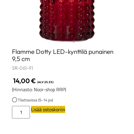
Flamme Dotty LED-kynttilä punainen
9,5 cm
SR-061-91
14,00
€
(ALV 25.5%)
(Hinnasto: Noor-shop RRP)
Tilattavissa (5-14 pv)
Lisää ostoskoriin