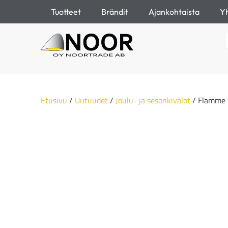
Tuotteet
Brändit
Ajankohtaista
Yh
Etusivu
/
Uutuudet
/
Joulu- ja sesonkivalot
/ Flamme 