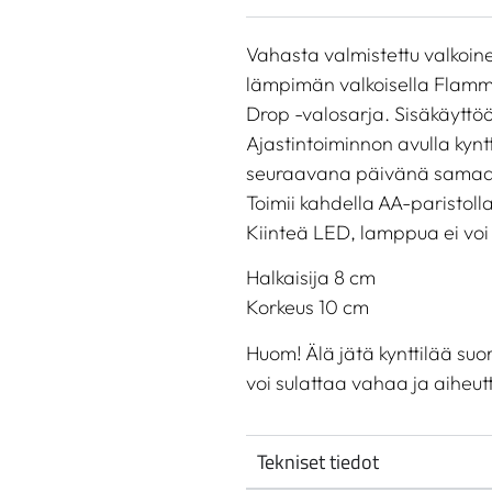
Vahasta valmistettu valkoin
lämpimän valkoisella Flamme
Drop -valosarja. Sisäkäyttö
Ajastintoiminnon avulla kyntt
seuraavana päivänä samaan
Toimii kahdella AA-paristolla
Kiinteä LED, lamppua ei voi
Halkaisija 8 cm
Korkeus 10 cm
Huom! Älä jätä kynttilää su
voi sulattaa vahaa ja aiheut
Tekniset tiedot