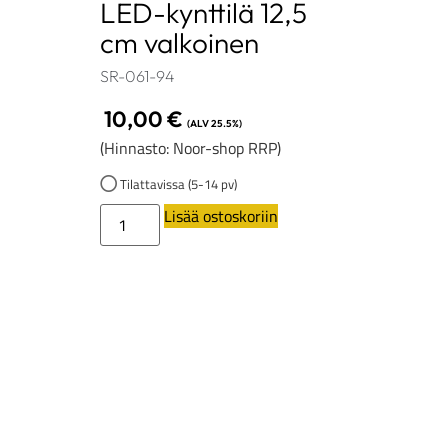
LED-kynttilä 12,5
cm valkoinen
SR-061-94
10,00
€
(ALV 25.5%)
(Hinnasto: Noor-shop RRP)
Tilattavissa (5-14 pv)
Lisää ostoskoriin