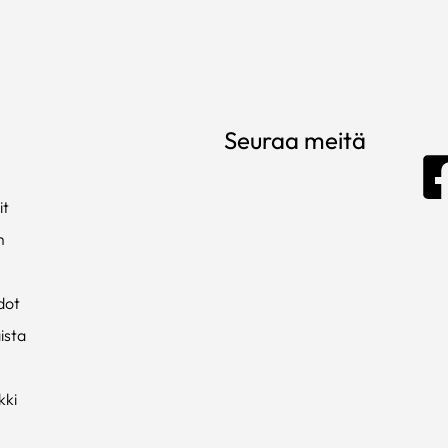
Seuraa meitä
it
m
dot
ista
kki