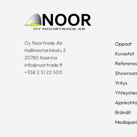
Oy Noortrade Ab
Oppaat
Hallimestarinkatu 2
Kuvastot
20780 Kaarina
Referenss
info@noortrade.fi
+358 2 51 22 500
Showroo
Yritys
Yhteystie
Ajankohta
Brändit
Mediapan