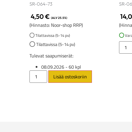
SR-064-73
SR-0
4,50
€
14,
(ALV 25.5%)
(Hinnasto: Noor-shop RRP)
(Hinna
Tilattavissa (5-14 pv)
Vara
Tilattavissa (5-14 pv)
Tulevat saapumiserät:
08.09.2026
- 60 kpl
Lisää ostoskoriin