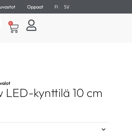
FI
SV
uvastot
Oppaat
0
ivalot
LED-kynttilä 10 cm