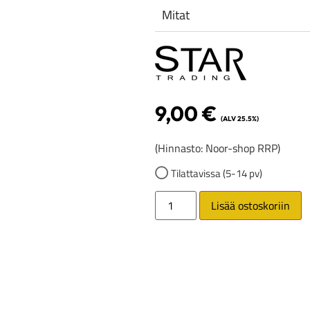
Mitat
9,00
€
(ALV 25.5%)
(Hinnasto: Noor-shop RRP)
Tilattavissa (5-14 pv)
Lisää ostoskoriin