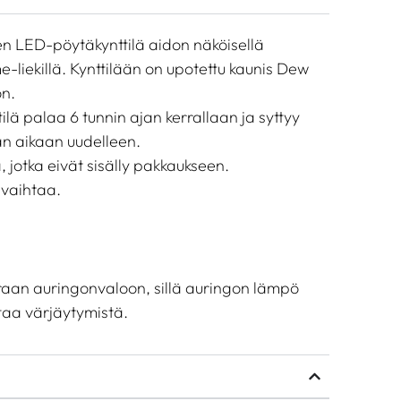
en LED-pöytäkynttilä aidon näköisellä
-liekillä. Kynttilään on upotettu kaunis Dew
ön.
ilä palaa 6 tunnin ajan kerrallaan ja syttyy
 aikaan uudelleen.
, jotka eivät sisälly pakkaukseen.
 vaihtaa.
oraan auringonvaloon, sillä auringon lämpö
taa värjäytymistä.