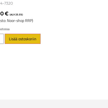
64-7320
00
€
(ALV 25.5%)
sto: Noor-shop RRP)
stossa
Lisää ostoskoriin