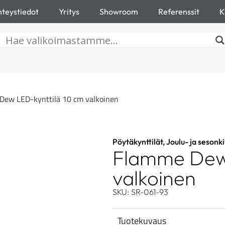
teystiedot
Yritys
Showroom
Referenssit
K
Dew LED-kynttilä 10 cm valkoinen
Pöytäkynttilät
,
Joulu- ja sesonk
Flamme Dew 
valkoinen
SKU: SR-061-93
Tuotekuvaus