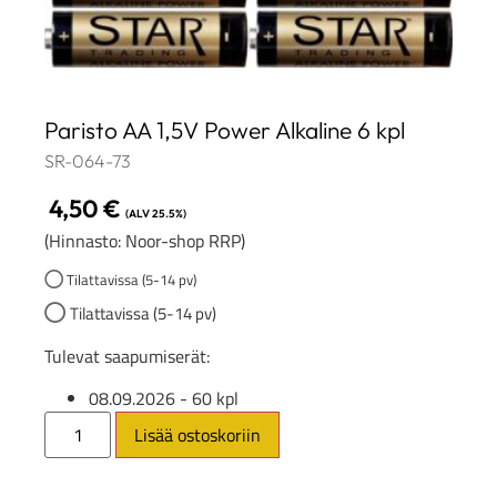
Paristo AA 1,5V Power Alkaline 6 kpl
SR-064-73
4,50
€
(ALV 25.5%)
(Hinnasto: Noor-shop RRP)
Tilattavissa (5-14 pv)
Tilattavissa (5-14 pv)
Tulevat saapumiserät:
08.09.2026
- 60 kpl
Lisää ostoskoriin