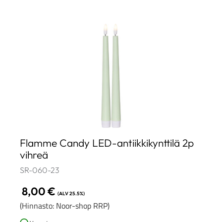
Flamme Candy LED-antiikkikynttilä 2p
vihreä
SR-060-23
8,00
€
(ALV 25.5%)
(Hinnasto: Noor-shop RRP)