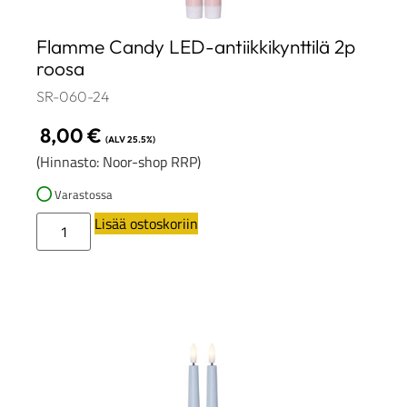
Flamme Candy LED-antiikkikynttilä 2p
roosa
SR-060-24
8,00
€
(ALV 25.5%)
(Hinnasto: Noor-shop RRP)
Varastossa
Lisää ostoskoriin