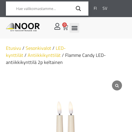
FI
SV
0
Etusivu
/
Sesonkivalot
/
LED-
kynttilät
/
Antiikkikynttilät
/ Flamme Candy LED-
antiikkikynttilä 2p keltainen