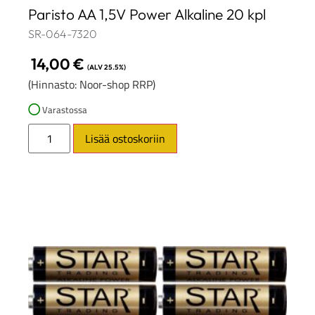
Paristo AA 1,5V Power Alkaline 20 kpl
SR-064-7320
14,00
€
(ALV 25.5%)
(Hinnasto: Noor-shop RRP)
Varastossa
Lisää ostoskoriin