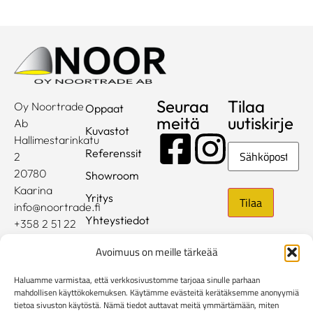
Seuraa
Tilaa
Oy Noortrade
Oppaat
meitä
uutiskirje
Ab
Kuvastot
Hallimestarinkatu
Sähköposti
Referenssit
2
20780
Showroom
Kaarina
Yritys
info@noortrade.fi
Yhteystiedot
+358 2 51 22
500
Ajankohtaista
Avoimuus on meille tärkeää
Brändit
Haluamme varmistaa, että verkkosivustomme tarjoaa sinulle parhaan
Mediapankki
mahdollisen käyttökokemuksen. Käytämme evästeitä kerätäksemme anonyymiä
tietoa sivuston käytöstä. Nämä tiedot auttavat meitä ymmärtämään, miten