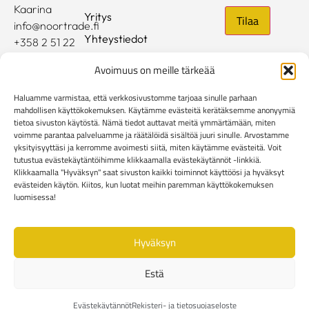
Kaarina
Yritys
info@noortrade.fi
Yhteystiedot
+358 2 51 22
500
Ajankohtaista
Avoimuus on meille tärkeää
Brändit
Haluamme varmistaa, että verkkosivustomme tarjoaa sinulle parhaan
Mediapankki
mahdollisen käyttökokemuksen. Käytämme evästeitä kerätäksemme anonyymiä
tietoa sivuston käytöstä. Nämä tiedot auttavat meitä ymmärtämään, miten
voimme parantaa palveluamme ja räätälöidä sisältöä juuri sinulle. Arvostamme
Rekisteri- ja tietosuojaseloste
yksityisyyttäsi ja kerromme avoimesti siitä, miten käytämme evästeitä. Voit
Kuluttaja-asiakkaiden toimitusehdot
tutustua evästekäytäntöihimme klikkaamalla evästekäytännöt -linkkiä.
Yritysasiakkaiden toimitusehdot
Reklamaatiolomake
Klikkaamalla "Hyväksyn" saat sivuston kaikki toiminnot käyttöösi ja hyväksyt
evästeiden käytön. Kiitos, kun luotat meihin paremman käyttökokemuksen
Evästekäytännöt
luomisessa!
Hyväksyn
Estä
Evästekäytännöt
Rekisteri- ja tietosuojaseloste