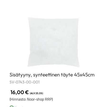
Sisätyyny, synteettinen täyte 45x45cm
SV-0743-00-001
16,00
€
(ALV 25.5%)
(Hinnasto: Noor-shop RRP)