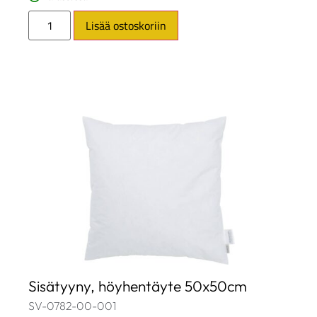
Lisää ostoskoriin
Sisätyyny, höyhentäyte 50x50cm
SV-0782-00-001