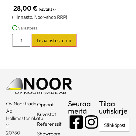
28,00
€
(ALV 25.5%)
(Hinnasto: Noor-shop RRP)
Varastossa
Lisää ostoskoriin
Seuraa
Tilaa
Oy Noortrade
Oppaat
meitä
uutiskirje
Ab
Kuvastot
Hallimestarinkatu
Sähköposti
Referenssit
2
20780
Showroom