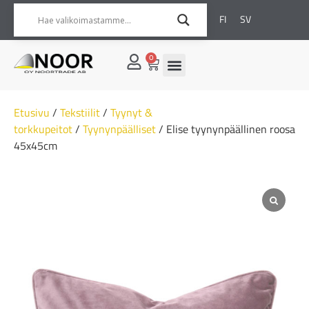
FI
SV
0
Etusivu
/
Tekstiilit
/
Tyynyt &
torkkupeitot
/
Tyynynpäälliset
/ Elise tyynynpäällinen roosa
45x45cm