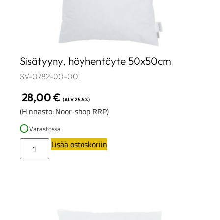
Sisätyyny, höyhentäyte 50x50cm
SV-0782-00-001
28,00
€
(ALV 25.5%)
(Hinnasto: Noor-shop RRP)
Varastossa
Lisää ostoskoriin