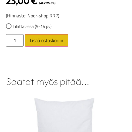
23,00
€
(ALV 25.5%)
(Hinnasto: Noor-shop RRP)
Tilattavissa (5-14 pv)
Lisää ostoskoriin
Saatat myös pitää...