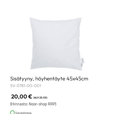
Sisätyyny, höyhentäyte 45x45cm
SV-0781-00-001
20,00
€
(ALV 25.5%)
(Hinnasto: Noor-shop RRP)
Varastossa