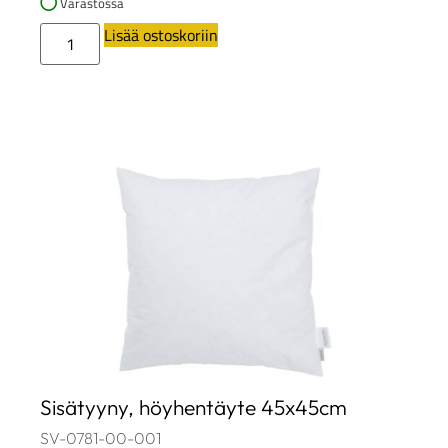
Varastossa
Lisää ostoskoriin
Sisätyyny, höyhentäyte 45x45cm
SV-0781-00-001