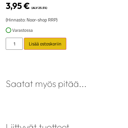
3,95
€
(ALV 25.5%)
(Hinnasto: Noor-shop RRP)
Varastossa
Lisää ostoskoriin
Saatat myös pitää...
Liittyvät tuotteet