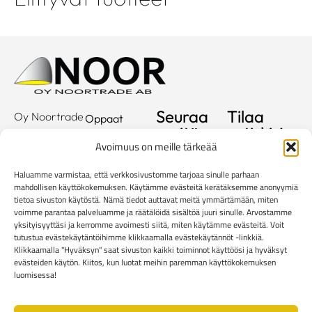
Seuraa
Tilaa
Oy Noortrade
Oppaat
meitä
uutiskirje
Ab
Kuvastot
Avoimuus on meille tärkeää
Hallimestarinkatu
Sähköposti
Referenssit
2
Haluamme varmistaa, että verkkosivustomme tarjoaa sinulle parhaan
20780
Showroom
mahdollisen käyttökokemuksen. Käytämme evästeitä kerätäksemme anonyymiä
tietoa sivuston käytöstä. Nämä tiedot auttavat meitä ymmärtämään, miten
Kaarina
Yritys
voimme parantaa palveluamme ja räätälöidä sisältöä juuri sinulle. Arvostamme
info@noortrade.fi
yksityisyyttäsi ja kerromme avoimesti siitä, miten käytämme evästeitä. Voit
Yhteystiedot
+358 2 51 22
tutustua evästekäytäntöihimme klikkaamalla evästekäytännöt -linkkiä.
Klikkaamalla "Hyväksyn" saat sivuston kaikki toiminnot käyttöösi ja hyväksyt
500
Ajankohtaista
evästeiden käytön. Kiitos, kun luotat meihin paremman käyttökokemuksen
Brändit
luomisessa!
Mediapankki