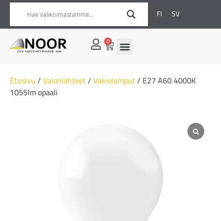
FI
SV
0
Etusivu
/
Valonlähteet
/
Vakiolamput
/ E27 A60 4000K
1055lm opaali