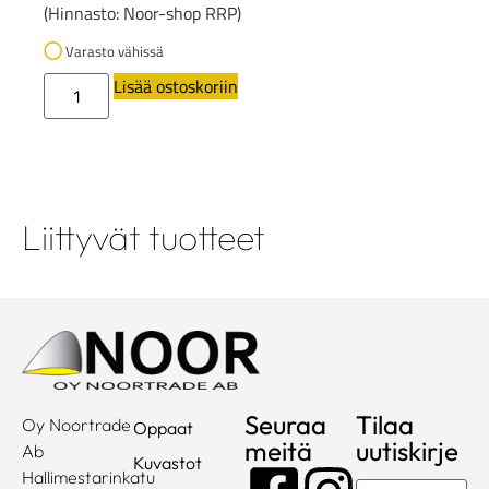
(Hinnasto: Noor-shop RRP)
Varasto vähissä
Lisää ostoskoriin
Liittyvät tuotteet
Seuraa
Tilaa
Oy Noortrade
Oppaat
meitä
uutiskirje
Ab
Kuvastot
Hallimestarinkatu
Sähköposti