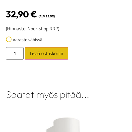
32,90
€
(ALV 25.5%)
(Hinnasto: Noor-shop RRP)
Varasto vähissä
Lisää ostoskoriin
Saatat myös pitää...