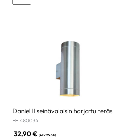
Daniel II seinävalaisin harjattu teräs
EE-480034
32,90
€
(ALV 25.5%)