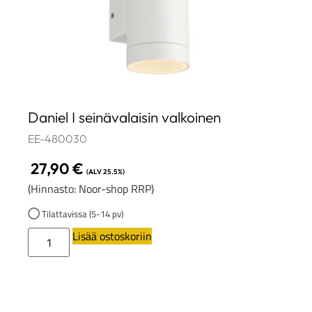
Daniel I seinävalaisin valkoinen
EE-480030
27,90
€
(ALV 25.5%)
(Hinnasto: Noor-shop RRP)
Tilattavissa (5-14 pv)
Lisää ostoskoriin