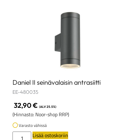
Daniel II seinävalaisin antrasiitti
EE-480035
32,90
€
(ALV 25.5%)
(Hinnasto: Noor-shop RRP)
Varasto vähissä
Lisää ostoskoriin