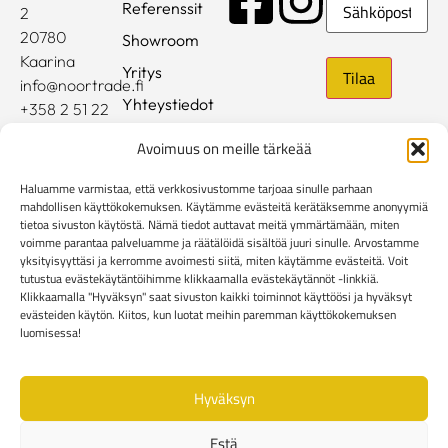
Referenssit
2
20780
Showroom
Kaarina
Yritys
info@noortrade.fi
Yhteystiedot
+358 2 51 22
500
Ajankohtaista
Avoimuus on meille tärkeää
Brändit
Haluamme varmistaa, että verkkosivustomme tarjoaa sinulle parhaan
Mediapankki
mahdollisen käyttökokemuksen. Käytämme evästeitä kerätäksemme anonyymiä
tietoa sivuston käytöstä. Nämä tiedot auttavat meitä ymmärtämään, miten
voimme parantaa palveluamme ja räätälöidä sisältöä juuri sinulle. Arvostamme
Rekisteri- ja tietosuojaseloste
yksityisyyttäsi ja kerromme avoimesti siitä, miten käytämme evästeitä. Voit
Kuluttaja-asiakkaiden toimitusehdot
tutustua evästekäytäntöihimme klikkaamalla evästekäytännöt -linkkiä.
Yritysasiakkaiden toimitusehdot
Reklamaatiolomake
Klikkaamalla "Hyväksyn" saat sivuston kaikki toiminnot käyttöösi ja hyväksyt
evästeiden käytön. Kiitos, kun luotat meihin paremman käyttökokemuksen
Evästekäytännöt
luomisessa!
Hyväksyn
Estä