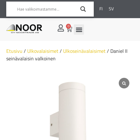
FI
SV
0
Etusivu
/
Ulkovalaisimet
/
Ulkoseinävalaisimet
/ Daniel II
seinävalaisin valkoinen