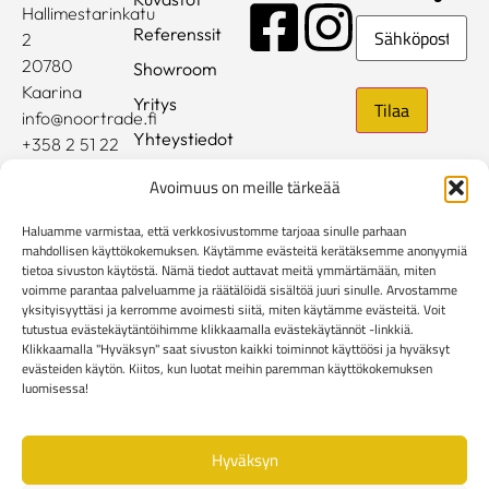
Hallimestarinkatu
Sähköposti
Referenssit
2
20780
Showroom
Kaarina
Yritys
info@noortrade.fi
Yhteystiedot
+358 2 51 22
500
Ajankohtaista
Avoimuus on meille tärkeää
Brändit
Haluamme varmistaa, että verkkosivustomme tarjoaa sinulle parhaan
Mediapankki
mahdollisen käyttökokemuksen. Käytämme evästeitä kerätäksemme anonyymiä
tietoa sivuston käytöstä. Nämä tiedot auttavat meitä ymmärtämään, miten
voimme parantaa palveluamme ja räätälöidä sisältöä juuri sinulle. Arvostamme
Rekisteri- ja tietosuojaseloste
yksityisyyttäsi ja kerromme avoimesti siitä, miten käytämme evästeitä. Voit
Kuluttaja-asiakkaiden toimitusehdot
tutustua evästekäytäntöihimme klikkaamalla evästekäytännöt -linkkiä.
Yritysasiakkaiden toimitusehdot
Reklamaatiolomake
Klikkaamalla "Hyväksyn" saat sivuston kaikki toiminnot käyttöösi ja hyväksyt
evästeiden käytön. Kiitos, kun luotat meihin paremman käyttökokemuksen
Evästekäytännöt
luomisessa!
Hyväksyn