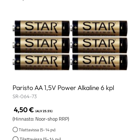
Paristo AA 1,5V Power Alkaline 6 kpl
SR-064-73
4,50
€
(ALV 25.5%)
(Hinnasto: Noor-shop RRP)
Tilattavissa (5-14 pv)
Tilattavissa (5-14 pv)