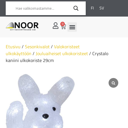
FI
SV
0
Etusivu
/
Sesonkivalot
/
Valokoristeet
ulkokäyttöön
/
Jouluaiheiset ulkokoristeet
/ Crystalo
kaniini ulkokoriste 29cm