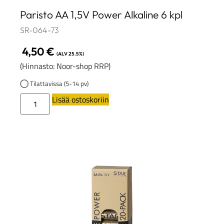
Paristo AA 1,5V Power Alkaline 6 kpl
SR-064-73
4,50
€
(ALV 25.5%)
(Hinnasto: Noor-shop RRP)
Tilattavissa (5-14 pv)
Lisää ostoskoriin