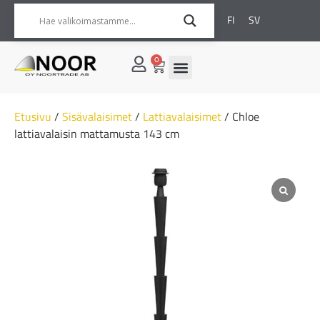
FI
SV
0
Etusivu
/
Sisävalaisimet
/
Lattiavalaisimet
/ Chloe
lattiavalaisin mattamusta 143 cm