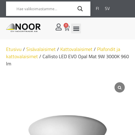
FI
SV
0
Etusivu
/
Sisävalaisimet
/
Kattovalaisimet
/
Plafondit ja
kattovalaisimet
/ Callisto LED EVO Opal Mat 9W 3000K 960
lm