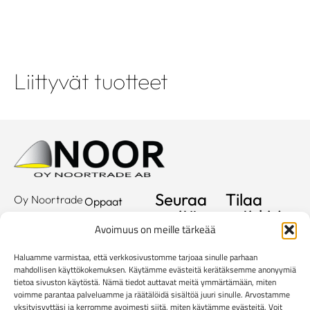
Liittyvät tuotteet
Seuraa
Tilaa
Oy Noortrade
Oppaat
meitä
uutiskirje
Ab
Kuvastot
Avoimuus on meille tärkeää
Hallimestarinkatu
Sähköposti
Referenssit
2
Haluamme varmistaa, että verkkosivustomme tarjoaa sinulle parhaan
20780
Showroom
mahdollisen käyttökokemuksen. Käytämme evästeitä kerätäksemme anonyymiä
tietoa sivuston käytöstä. Nämä tiedot auttavat meitä ymmärtämään, miten
Kaarina
Yritys
voimme parantaa palveluamme ja räätälöidä sisältöä juuri sinulle. Arvostamme
info@noortrade.fi
yksityisyyttäsi ja kerromme avoimesti siitä, miten käytämme evästeitä. Voit