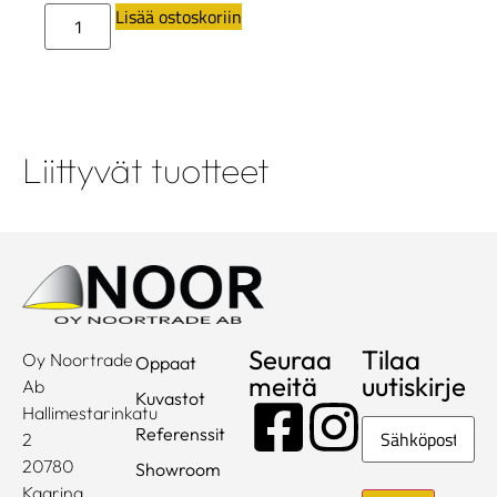
Lisää ostoskoriin
Liittyvät tuotteet
Seuraa
Tilaa
Oy Noortrade
Oppaat
meitä
uutiskirje
Ab
Kuvastot
Hallimestarinkatu
Sähköposti
Referenssit
2
20780
Showroom
Kaarina