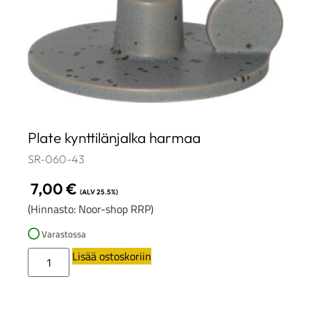
Plate kynttilänjalka harmaa
SR-060-43
7,00
€
(ALV 25.5%)
(Hinnasto: Noor-shop RRP)
Varastossa
Lisää ostoskoriin