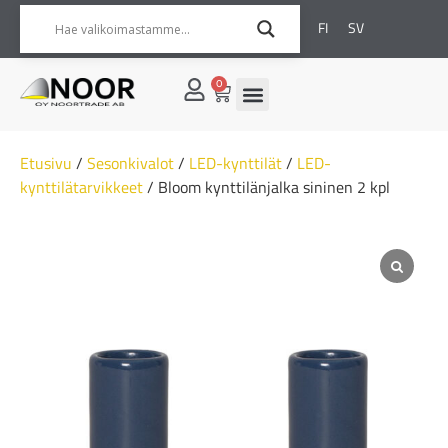
FI
SV
0
Etusivu
/
Sesonkivalot
/
LED-kynttilät
/
LED-
kynttilätarvikkeet
/ Bloom kynttilänjalka sininen 2 kpl