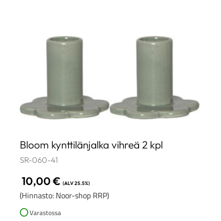
Bloom kynttilänjalka vihreä 2 kpl
SR-060-41
10,00
€
(ALV 25.5%)
(Hinnasto: Noor-shop RRP)
Varastossa