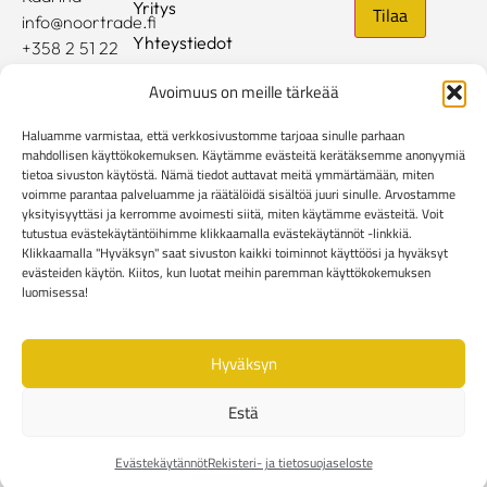
Yritys
info@noortrade.fi
Yhteystiedot
+358 2 51 22
500
Ajankohtaista
Avoimuus on meille tärkeää
Brändit
Haluamme varmistaa, että verkkosivustomme tarjoaa sinulle parhaan
Mediapankki
mahdollisen käyttökokemuksen. Käytämme evästeitä kerätäksemme anonyymiä
tietoa sivuston käytöstä. Nämä tiedot auttavat meitä ymmärtämään, miten
voimme parantaa palveluamme ja räätälöidä sisältöä juuri sinulle. Arvostamme
Rekisteri- ja tietosuojaseloste
yksityisyyttäsi ja kerromme avoimesti siitä, miten käytämme evästeitä. Voit
Kuluttaja-asiakkaiden toimitusehdot
tutustua evästekäytäntöihimme klikkaamalla evästekäytännöt -linkkiä.
Yritysasiakkaiden toimitusehdot
Reklamaatiolomake
Klikkaamalla "Hyväksyn" saat sivuston kaikki toiminnot käyttöösi ja hyväksyt
evästeiden käytön. Kiitos, kun luotat meihin paremman käyttökokemuksen
Evästekäytännöt
luomisessa!
Hyväksyn
Estä
Evästekäytännöt
Rekisteri- ja tietosuojaseloste