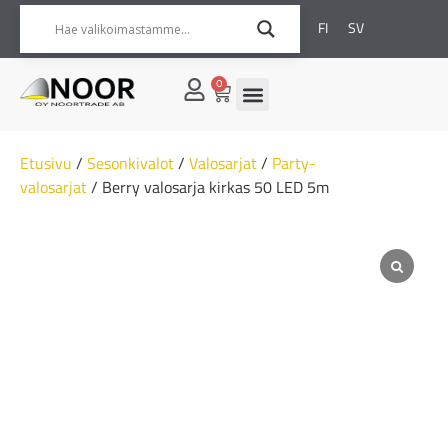
FI
SV
0
Etusivu
/
Sesonkivalot
/
Valosarjat
/
Party-
valosarjat
/ Berry valosarja kirkas 50 LED 5m