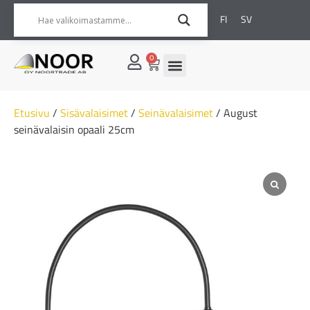
FI
SV
0
Etusivu
/
Sisävalaisimet
/
Seinävalaisimet
/ August
seinävalaisin opaali 25cm