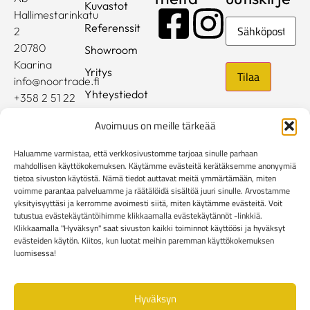
Kuvastot
Hallimestarinkatu
Sähköposti
Referenssit
2
20780
Showroom
Kaarina
Yritys
info@noortrade.fi
Yhteystiedot
+358 2 51 22
500
Ajankohtaista
Avoimuus on meille tärkeää
Brändit
Haluamme varmistaa, että verkkosivustomme tarjoaa sinulle parhaan
Mediapankki
mahdollisen käyttökokemuksen. Käytämme evästeitä kerätäksemme anonyymiä
tietoa sivuston käytöstä. Nämä tiedot auttavat meitä ymmärtämään, miten
voimme parantaa palveluamme ja räätälöidä sisältöä juuri sinulle. Arvostamme
Rekisteri- ja tietosuojaseloste
yksityisyyttäsi ja kerromme avoimesti siitä, miten käytämme evästeitä. Voit
Kuluttaja-asiakkaiden toimitusehdot
tutustua evästekäytäntöihimme klikkaamalla evästekäytännöt -linkkiä.
Yritysasiakkaiden toimitusehdot
Reklamaatiolomake
Klikkaamalla "Hyväksyn" saat sivuston kaikki toiminnot käyttöösi ja hyväksyt
evästeiden käytön. Kiitos, kun luotat meihin paremman käyttökokemuksen
Evästekäytännöt
luomisessa!
Hyväksyn