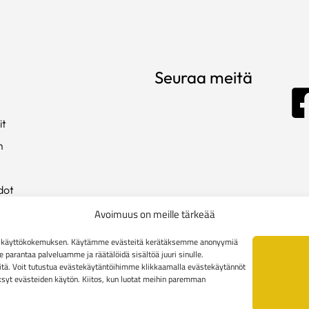
Seuraa meitä
it
m
dot
ista
Avoimuus on meille tärkeää
en käyttökokemuksen. Käytämme evästeitä kerätäksemme anonyymiä
arantaa palveluamme ja räätälöidä sisältöä juuri sinulle.
kki
tä. Voit tutustua evästekäytäntöihimme klikkaamalla evästekäytännöt
äksyt evästeiden käytön. Kiitos, kun luotat meihin paremman
toimitusehdot
Yritysasiakkaiden toimitusehdot
Reklamaatiolomak