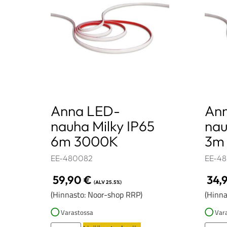
Anna LED-
An
nauha Milky IP65
nau
6m 3000K​​​
3m 
EE-480082
EE-48
59,90
€
34,
(ALV 25.5%)
(Hinnasto: Noor-shop RRP)
(Hinna
Varastossa
Vara