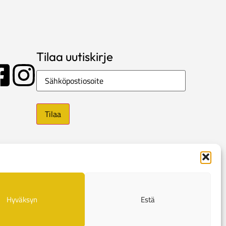
Tilaa uutiskirje
Sähköposti
Hyväksyn
Estä
e
Evästekäytännöt