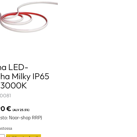
na LED-
ha Milky IP65
3000K​​​
0081
90
€
(ALV 25.5%)
sto: Noor-shop RRP)
stossa