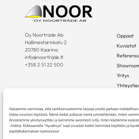
Oy Noortrade Ab
Oppaat
Hallimestarinkatu 2
Kuvastot
20780 Kaarina
Referenss
info@noortrade.fi
+358 2 51 22 500
Showroo
Yritys
Yhteystie
Ajankohta
Brändit
Haluamme varmistaa, että verkkosivustomme tarjoaa sinulle parhaan mahdollis
tietoa sivuston käytöstä. Nämä tiedot auttavat meitä ymmärtämään, miten voimme p
Mediapan
Arvostamme yksityisyyttäsi ja kerromme avoimesti siitä, miten käytämme evästei
-linkkiä. Klikkaamalla "Hyväksyn" saat sivuston kaikki toiminnot käyttöösi ja hyv
käyttökokemuksen luomisessa!
Rekisteri- ja tietosuojaseloste
Kuluttaja-asiakkaiden 