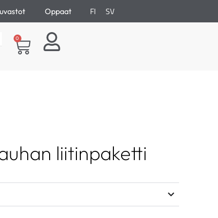
FI
SV
uvastot
Oppaat
0
han liitinpaketti