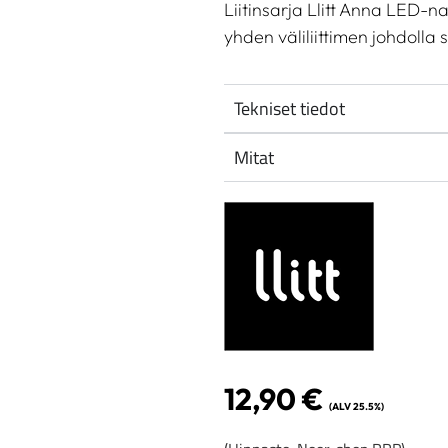
Liitinsarja Llitt Anna LED-n
yhden väliliittimen johdolla 
Tekniset tiedot
Mitat
12,90
€
(ALV 25.5%)