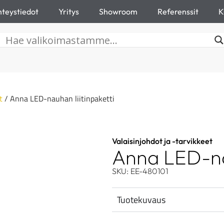
teystiedot
Yritys
Showroom
Referenssit
K
t
/ Anna LED-nauhan liitinpaketti
Valaisinjohdot ja -tarvikkeet
Anna LED-nau
SKU: EE-480101
Tuotekuvaus