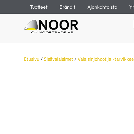
Tuotteet
Brändit
Ajankohtaista
Yh
Etusivu
/
Sisävalaisimet
/
Valaisinjohdot ja -tarvikkee