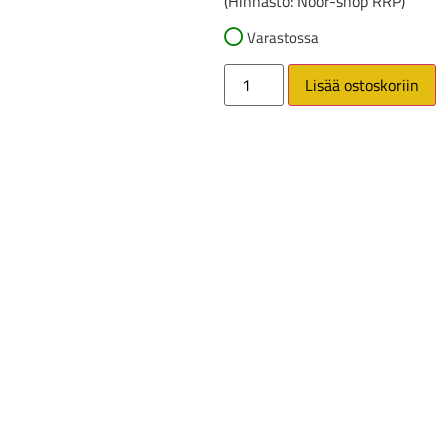
(Hinnasto: Noor-shop RRP)
Varastossa
Lisää ostoskoriin