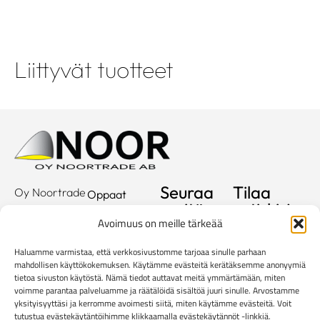
Liittyvät tuotteet
Seuraa
Tilaa
Oy Noortrade
Oppaat
meitä
uutiskirje
Ab
Kuvastot
Avoimuus on meille tärkeää
Hallimestarinkatu
Sähköposti
Referenssit
2
Haluamme varmistaa, että verkkosivustomme tarjoaa sinulle parhaan
20780
Showroom
mahdollisen käyttökokemuksen. Käytämme evästeitä kerätäksemme anonyymiä
Kaarina
tietoa sivuston käytöstä. Nämä tiedot auttavat meitä ymmärtämään, miten
Yritys
voimme parantaa palveluamme ja räätälöidä sisältöä juuri sinulle. Arvostamme
info@noortrade.fi
yksityisyyttäsi ja kerromme avoimesti siitä, miten käytämme evästeitä. Voit
Yhteystiedot
+358 2 51 22
tutustua evästekäytäntöihimme klikkaamalla evästekäytännöt -linkkiä.