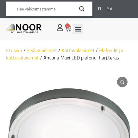
FI
SV
0
Etusivu
/
Sisävalaisimet
/
Kattovalaisimet
/
Plafondit ja
kattovalaisimet
/ Ancona Maxi LED plafondi harj.teräs