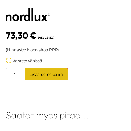
73,30
€
(ALV 25.5%)
(Hinnasto: Noor-shop RRP)
Varasto vähissä
Lisää ostoskoriin
Saatat myös pitää...