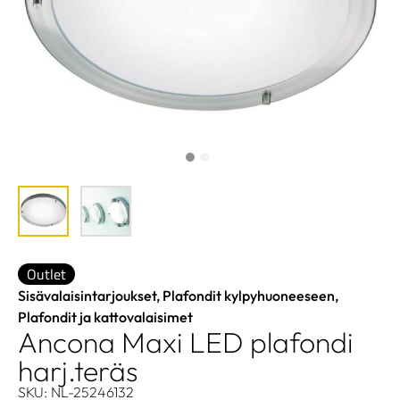
Outlet
Sisävalaisintarjoukset
,
Plafondit kylpyhuoneeseen
,
Plafondit ja kattovalaisimet
Ancona Maxi LED plafondi
harj.teräs
SKU: NL-25246132