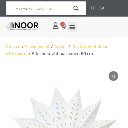
FI
SV
0
Etusivu
/
Sesonkivalot
/
Tähdet
/
Paperitähdet ilman
johtosarjaa
/ Alfa joulutähti valkoinen 60 cm