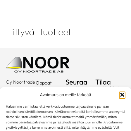
Liittyvät tuotteet
Seuraa
Tilaa
Oy Noortrade
Oppaat
meitä
uutiskirje
Ab
Kuvastot
Avoimuus on meille tärkeää
Hallimestarinkatu
Sähköposti
Referenssit
2
Haluamme varmistaa, että verkkosivustomme tarjoaa sinulle parhaan
20780
Showroom
mahdollisen käyttökokemuksen. Käytämme evästeitä kerätäksemme anonyymiä
Kaarina
tietoa sivuston käytöstä. Nämä tiedot auttavat meitä ymmärtämään, miten
Yritys
voimme parantaa palveluamme ja räätälöidä sisältöä juuri sinulle. Arvostamme
info@noortrade.fi
yksityisyyttäsi ja kerromme avoimesti siitä, miten käytämme evästeitä. Voit
Yhteystiedot
+358 2 51 22