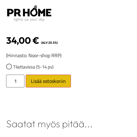
34,00
€
(ALV 25.5%)
(Hinnasto: Noor-shop RRP)
Tilattavissa (5-14 pv)
Lisää ostoskoriin
Saatat myös pitää...