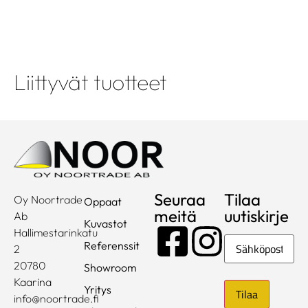
Liittyvät tuotteet
Seuraa
Tilaa
Oy Noortrade
Oppaat
meitä
uutiskirje
Ab
Kuvastot
Hallimestarinkatu
Sähköposti
Referenssit
2
20780
Showroom
Kaarina
Yritys
info@noortrade.fi