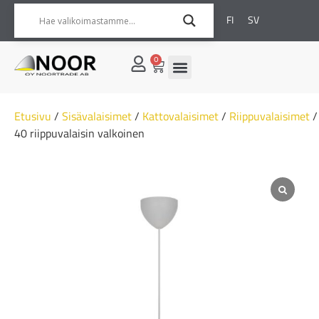
FI
SV
0
Etusivu
/
Sisävalaisimet
/
Kattovalaisimet
/
Riippuvalaisimet
/
40 riippuvalaisin valkoinen