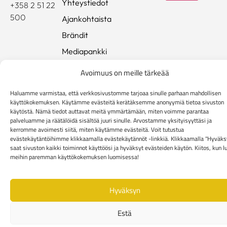
Yhteystiedot
+358 2 51 22
500
Ajankohtaista
Brändit
Mediapankki
Avoimuus on meille tärkeää
Rekisteri- ja tietosuojaseloste
Kuluttaja-asiakkaiden toimitusehdot
Haluamme varmistaa, että verkkosivustomme tarjoaa sinulle parhaan mahdollisen
Yritysasiakkaiden toimitusehdot
Reklamaatiolomake
käyttökokemuksen. Käytämme evästeitä kerätäksemme anonyymiä tietoa sivuston
käytöstä. Nämä tiedot auttavat meitä ymmärtämään, miten voimme parantaa
Evästekäytännöt
palveluamme ja räätälöidä sisältöä juuri sinulle. Arvostamme yksityisyyttäsi ja
kerromme avoimesti siitä, miten käytämme evästeitä. Voit tutustua
evästekäytäntöihimme klikkaamalla evästekäytännöt -linkkiä. Klikkaamalla "Hyväks
saat sivuston kaikki toiminnot käyttöösi ja hyväksyt evästeiden käytön. Kiitos, kun l
meihin paremman käyttökokemuksen luomisessa!
Hyväksyn
Estä