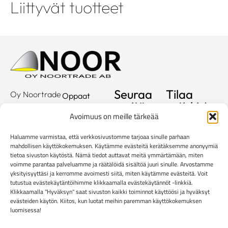
Liittyvät tuotteet
Seuraa
Tilaa
Oy Noortrade
Oppaat
meitä
uutiskirje
Ab
Kuvastot
Avoimuus on meille tärkeää
Hallimestarinkatu
Sähköposti
Referenssit
2
Haluamme varmistaa, että verkkosivustomme tarjoaa sinulle parhaan
20780
Showroom
mahdollisen käyttökokemuksen. Käytämme evästeitä kerätäksemme anonyymiä
tietoa sivuston käytöstä. Nämä tiedot auttavat meitä ymmärtämään, miten
Kaarina
Yritys
voimme parantaa palveluamme ja räätälöidä sisältöä juuri sinulle. Arvostamme
info@noortrade.fi
yksityisyyttäsi ja kerromme avoimesti siitä, miten käytämme evästeitä. Voit
Yhteystiedot
+358 2 51 22
tutustua evästekäytäntöihimme klikkaamalla evästekäytännöt -linkkiä.
Klikkaamalla "Hyväksyn" saat sivuston kaikki toiminnot käyttöösi ja hyväksyt
500
Ajankohtaista
evästeiden käytön. Kiitos, kun luotat meihin paremman käyttökokemuksen
Brändit
luomisessa!
Mediapankki