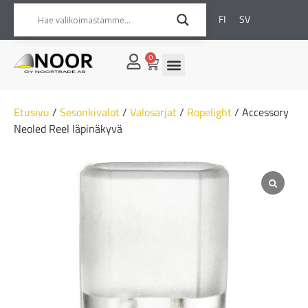
FI
SV
0
Etusivu
/
Sesonkivalot
/
Valosarjat
/
Ropelight
/ Accessory
Neoled Reel läpinäkyvä