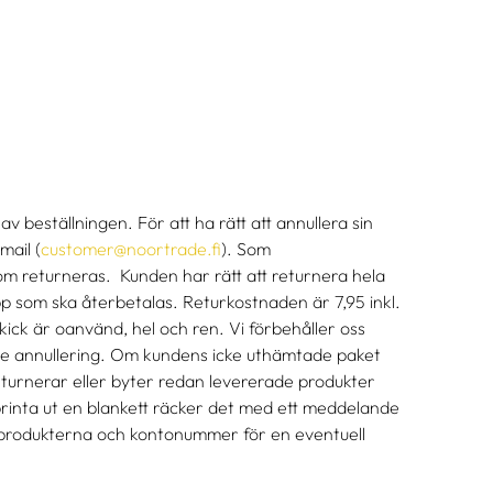
beställningen. För att ha rätt att annullera sin
mail (
customer@noortrade.fi
). Som
om returneras. Kunden har rätt att returnera hela
p som ska återbetalas.
Returkostnaden är 7,95 inkl.
skick är oanvänd, hel och ren. Vi förbehåller oss
inte annullering. Om kundens icke uthämtade paket
eturnerar eller byter redan levererade produkter
t printa ut en blankett räcker det med ett meddelande
 produkterna och kontonummer för en eventuell