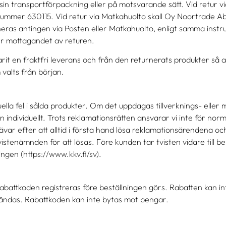
sin transportförpackning eller på motsvarande sätt. Vid retur v
nummer 630115. Vid retur via Matkahuolto skall Oy Noortrade
neras antingen via Posten eller Matkahuolto, enligt samma instr
er mottagandet av returen.
rit en fraktfri leverans och från den returnerats produkter så a
 valts från början.
a fel i sålda produkter. Om det uppdagas tillverknings- eller m
len individuellt. Trots reklamationsrätten ansvarar vi inte för norm
var efter att alltid i första hand lösa reklamationsärendena oc
ttvistenämnden för att lösas. Före kunden tar tvisten vidare til
gen (https://www.kkv.fi/sv).
battkoden registreras före beställningen görs. Rabatten kan int
ndas. Rabattkoden kan inte bytas mot pengar.