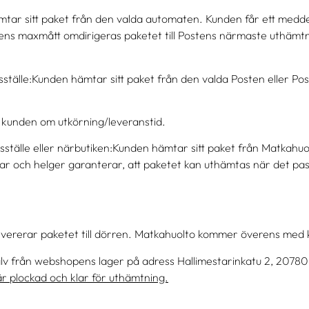
ar sitt paket från den valda automaten. Kunden får ett medde
ens maxmått omdirigeras paketet till Postens närmaste uthämtn
ställe:Kunden hämtar sitt paket från den valda Posten eller Pos
kunden om utkörning/leveranstid.
lle eller närbutiken:Kunden hämtar sitt paket från Matkahuolt
lar och helger garanterar, att paketet kan uthämtas när det pass
evererar paketet till dörren. Matkahuolto kommer överens med 
älv från webshopens lager på adress Hallimestarinkatu 2, 2078
r plockad och klar för uthämtning.