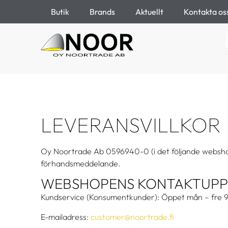
Butik
Brands
Aktuellt
Kontakta os
LEVERANSVILLKOR
Oy Noortrade Ab 0596940-0 (i det följande webshopen)
förhandsmeddelande.
WEBSHOPENS KONTAKTUPP
Kundservice (Konsumentkunder): Öppet mån – fre 9
E-mailadress:
customer@noortrade.fi