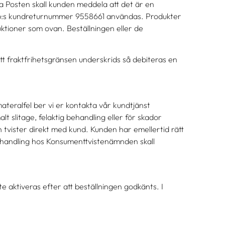
ia Posten skall kunden meddela att det är en
 Ab:s kundreturnummer 9558661 användas. Produkter
uktioner som ovan. Beställningen eller de
tt fraktfrihetsgränsen underskrids så debiteras en
ateralfel ber vi er kontakta vår kundtjänst
alt slitage, felaktig behandling eller för skador
h tvister direkt med kund. Kunden har emellertid rätt
l behandling hos Konsumenttvistenämnden skall
e aktiveras efter att beställningen godkänts. I