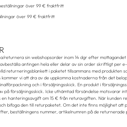
eställningar över 99 € fraktfritt
llningar över 99 € fraktfritt
R
la/returnera sin webshopsorder inom 14 dgr efter mottagandet av 
vbeställa antingen hela eller delar av sin order skriftligt per e-
ylld returneringsblankett i paketet tillsammans med produkten s
 kommer vi att dra av de uppkomna kostnaderna från det belop
nalförpackning och i försäljningsskick. En produkt i försäljnings
krav på försäljningsskick. Icke uthämtad försändelse motsvarar 
s en hanteringsavgift om 15 € från returavgiften. När kunden r
 och bifoga den till returpaketet. Om det inte finns möjlighet at
fter, beställningens nummer, artikelnumren på de returnerade